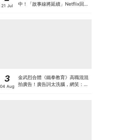
中！「故事線將延續」Netflix回應
21 Jul
了
3
金武烈合體《鐵拳教育》高職混混
拍廣告！廣告詞太洗腦，網笑：像
04 Aug
在看續集