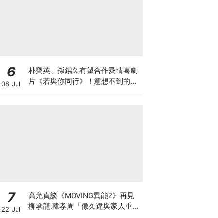
6
朴寶英、孫錫久有望合作愛情喜劇
片《若與你同行》！意想不到的新
08 Jul
鮮組合
7
高允貞談《MOVING異能2》再見
柳承龍.韓孝周「像久違與家人重
22 Jul
逢」