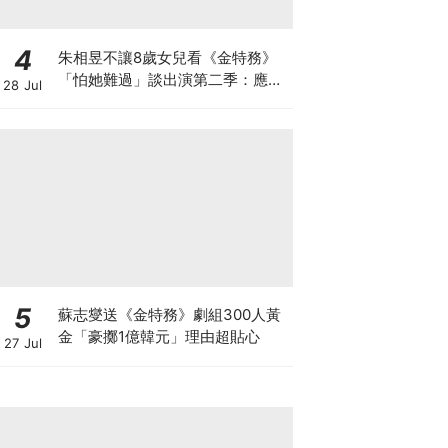
4
朱相昱不讓8歲女兒看《金特務》
「怕她難過」談出演第二季：應該
28 Jul
很難？
5
蘇志燮送《金特務》劇組300人黃
金「豪擲1億韓元」理由超貼心
27 Jul