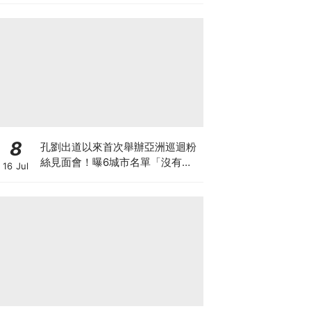
8
孔劉出道以來首次舉辦亞洲巡迴粉
絲見面會！曝6城市名單「沒有台
16 Jul
灣QQ」