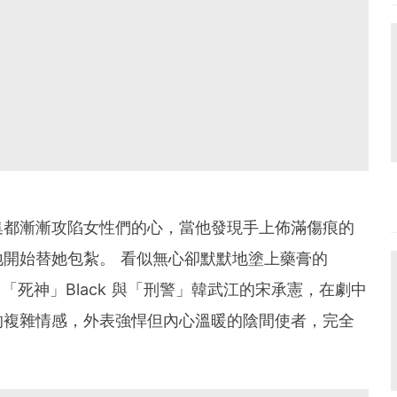
集都漸漸攻陷女性們的心，當他發現手上佈滿傷痕的
開始替她包紮。 看似無心卻默默地塗上藥膏的
了「死神」Black 與「刑警」韓武江的宋承憲，在劇中
的複雜情感，外表強悍但內心溫暖的陰間使者，完全