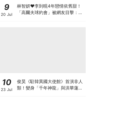
9
林智妍♥李到晛4年戀情依舊甜！
「高爾夫球約會」被網友目擊：還
20 Jul
以為是運動選手
10
俊昊《駐韓異國大使館》首演非人
類！變身「千年神龍」與洪華蓮大
23 Jul
談奇幻人神戀