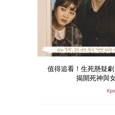
值得追看！生死懸疑劇《
揭開死神與
Kp