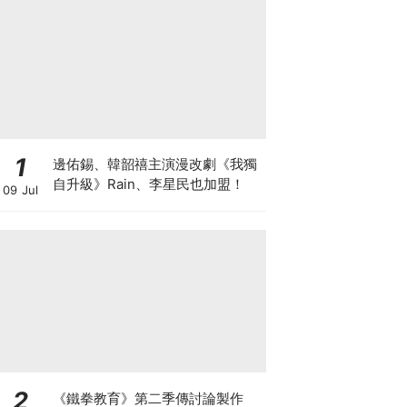
1
邊佑錫、韓韶禧主演漫改劇《我獨
自升級》Rain、李星民也加盟！
09 Jul
2
《鐵拳教育》第二季傳討論製作