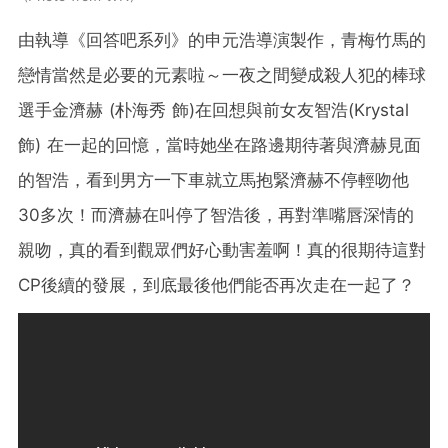
由執導《回答吧系列》的申元浩導演製作，青梅竹馬的
戀情當然是必要的元素啦～一夜之間變成殺人犯的棒球
選手金濟赫 (朴海秀 飾)在回想與前女友智浩(Krystal
飾) 在一起的回憶，當時她坐在路邊期待著與濟赫見面
的智浩，看到男方一下車就立馬抱緊濟赫不停輕吻他
30多次！而濟赫在叫停了智浩後，再對準嘴
唇深情的
親吻，真的看到觀眾們好心動害羞啊！真的很期待這對
CP後續的發展，到底最後他們能否再次走在一起了？