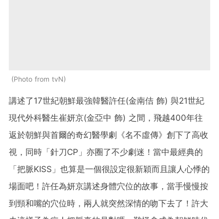
Photo from tvN
講述了17世紀朝鮮最強韓醫許任(金南佶 飾) 與21世紀
現代外科醫生崔妍京(金亞中 飾) 之間，飛越400年往
返於朝鮮與首爾的奇幻醫學劇《名不虛傳》創下了高收
視，同時「針刀CP」亦圈了不少劇迷！當中最經
典的
「把脈KISS」
也算是一個很設定很新穎而且讓人心悸的
場面吧！許任為妍京講述身體穴位的故事，當手慢慢按
到頸和嘴的穴位時，兩人就突然深情的吻下去了！許大