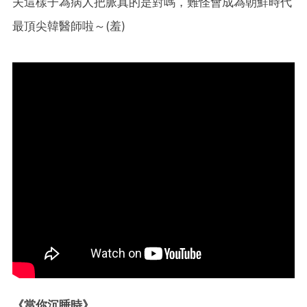
夫這樣子為病人
把脈真的是對嗎，難怪會成為朝鮮時代
最頂尖韓醫師啦～(
羞
)
《當你沉睡時》