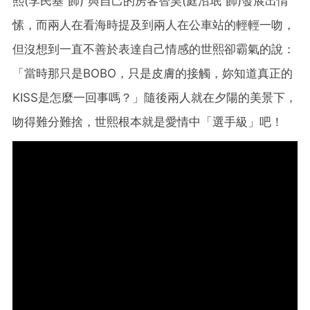
熙(李民基 飾) 與自己的房客智昊(庭沼珉 飾)發展出情
愫，而兩人在看海時提及到兩人在公車站的輕輕一吻，
但沒想到一直不善於表達自己情感的世熙卻霸氣的說：
「當時那只是BOBO，只是皮膚的接觸，妳知道真正的
KISS是怎麼一回事嗎？」隨後兩人就在夕陽的美景下，
吻得難分難捨，世熙根本就是愛情中「選手級」吧！