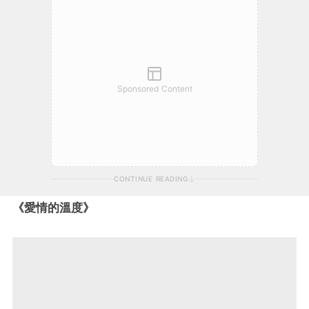
Sponsored Content
CONTINUE READING
《愛情的溫度》