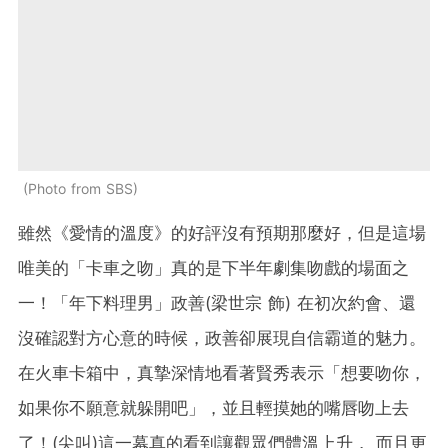
Photo from SBS
雖然《愛情的溫度》的好評沒有預期那麼好，但是這場
唯美的「卡車之吻」真的是下半年劇集吻戲的場面之
一！「
年下料理男」政善(梁世宗 飾)
在初次約會、還
沒確認對方心意的時候，政善卻展現自信霸道的魅力。
在火車卡箱中，真摯深情地看著賢秀表示「想要吻你，
如果你不願意就躲開吧」，並且輕摸她的嘴唇吻上去
了！
(
尖叫
)
這一幕真的看到讓觀眾們體溫上
升，
而且更