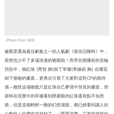
Photo from SBS
被觀眾選為最佳劇集之一的人氣劇《當你沉睡時》中，
當然也少不了多場浪漫的吻戲啦！而早在開播前的首輪
預告中，南紅珠 (秀智 飾)與丁宰璨(李鍾碩 飾) 在櫻花
樹下接吻的畫面，更再次引發了大家對這對CP的期待
感～雖然這場吻戲只是紅珠自己夢境中預見的畫面，而
當時在現實中的宰璨看到閉著眼的紅珠還有點不知所
措，但是這個輕輕一吻的幻想場面，都已經看到讓人好
心動啦！你們幸福就好了，「暖男巡警」丁海寅就留給