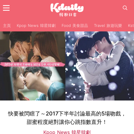
主頁
Kpop News 韓星韓劇
Food 美食甜品
Travel 旅遊玩樂
Ks
快要被閃瞎了～2017下半年討論最高的5場吻戲，
甜蜜程度絕對讓你心跳指數直升！
Kpop News 韓星韓劇