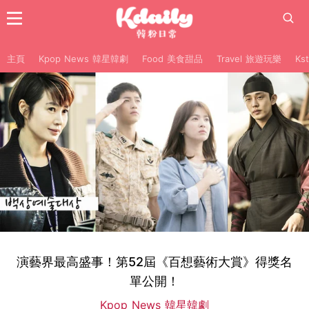
主頁
Kpop News 韓星韓劇
Food 美食甜品
Travel 旅遊玩樂
Ks
演藝界最高盛事！第52屆《百想藝術大賞》得獎名
單公開！
Kpop News 韓星韓劇