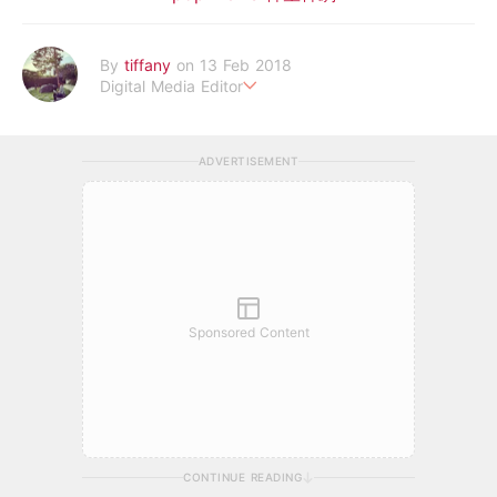
By
tiffany
on 13 Feb 2018
Digital Media Editor
老骨頭還在追星，我是資深鳥寶寶。
ADVERTISEMENT
Sponsored Content
CONTINUE READING