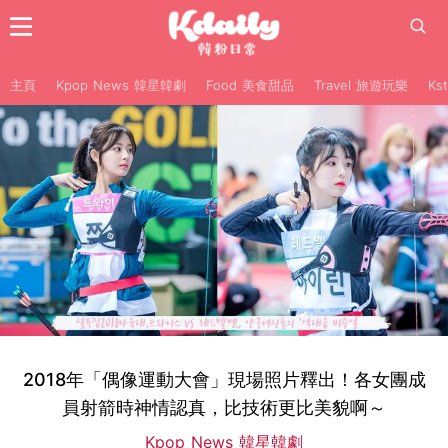
主頁
Kpop News 韓星韓劇
Food 美食甜品
Travel 旅遊玩樂
Ks
2018年「偶像運動大會」現場照片釋出！各女團成
員射箭時神情認真，比技術更比美貌啊～
Kpop News 韓星韓劇