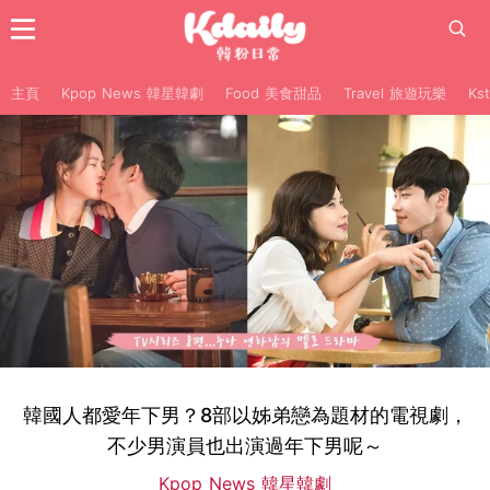
主頁
Kpop News 韓星韓劇
Food 美食甜品
Travel 旅遊玩樂
Ks
韓國人都愛年下男？8部以姊弟戀為題材的電視劇，
不少男演員也出演過年下男呢～
Kpop News 韓星韓劇