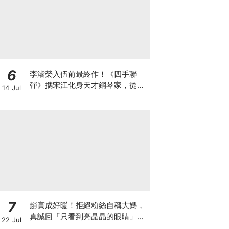
6
李濬榮入伍前最終作！《四手聯
彈》攜宋江化身天才鋼琴家，從宿
14 Jul
敵到知己
7
趙寅成好暖！拒絕粉絲自稱大媽，
真誠回「只看到亮晶晶的眼睛」網
22 Jul
暴動：太會了