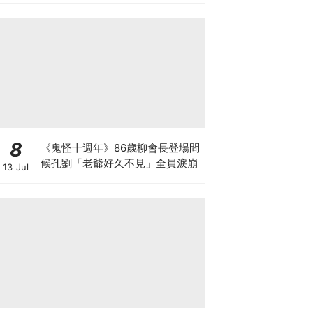
8
《鬼怪十週年》86歲柳會長登場問
候孔劉「老爺好久不見」全員淚崩
13 Jul