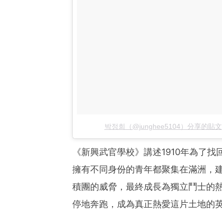
박정희（@junghee5104）分享的貼文
《新興武官學校》講述1910年為了
擁有不同身份的青年都聚集在滿洲，
積團的威脅，最終成長為獨立鬥士的
停地奔跑，成為真正熱愛這片土地的