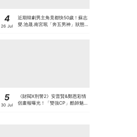
4
近期韓劇男主角竟都快50歲！蘇志
燮.池晟.南宮珉「奔五男神」狀態
26 Jul
太驚人
5
《財閥X刑警2》安普賢&鄭恩彩情
侶畫報曝光！「雙強CP」酷帥魅
30 Jul
力爆棚～