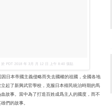
於
PDT 2018 年 3月 月 12 日 上午 8:40
張貼
找回因日本帝國主義侵略而失去國權的祖國，全國各地
建立起了新興武官學校，克服日本殖民統治時期的馬
熱血故事。當中為了打造百姓成爲主人的國度，而不
英雄們的故事。