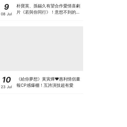
9
朴寶英、孫錫久有望合作愛情喜劇
片《若與你同行》！意想不到的新
08 Jul
鮮組合
10
《給你夢想》黃寅燁♥惠利情侶畫
報CP感爆棚！互誇演技超有愛
23 Jul