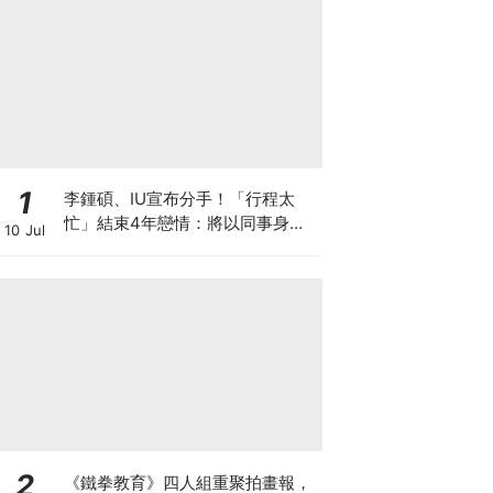
1
李鍾碩、IU宣布分手！「行程太
忙」結束4年戀情：將以同事身分
10 Jul
相處
2
《鐵拳教育》四人組重聚拍畫報，