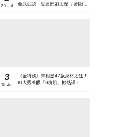
金武烈認「愛這部劇太深 」網敲：
20 Jul
快拍第二季！
3
《金特務》朱相昱47歲身材太狂！
IG大秀養眼「6塊肌」掀熱議～
15 Jul