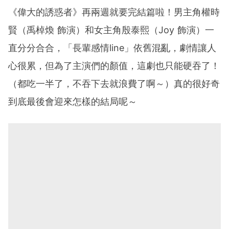
《偉大的誘惑者》再兩週就要完結篇啦！男主角權時
賢（禹棹煥 飾演）和女主角殷泰熙（Joy 飾演）一
直分分合合，「長輩感情line」依舊混亂，劇情讓人
心很累，但為了主演們的顏值，這劇也只能硬吞了！
（都吃一半了，不吞下去就浪費了啊～）真的很好奇
到底最後會迎來怎樣的結局呢～