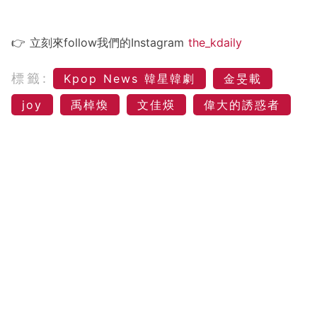
👉 立刻來follow我們的Instagram
the_kdaily
標籤:
Kpop News 韓星韓劇
金旻載
joy
禹棹煥
文佳煐
偉大的誘惑者