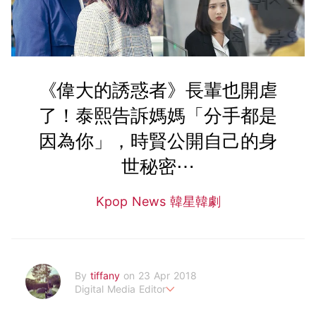
《偉大的誘惑者》長輩也開虐
了！泰熙告訴媽媽「分手都是
因為你」，時賢公開自己的身
世秘密⋯
Kpop News 韓星韓劇
By
tiffany
on 23 Apr 2018
Digital Media Editor
老骨頭還在追星，我是資深鳥寶寶。