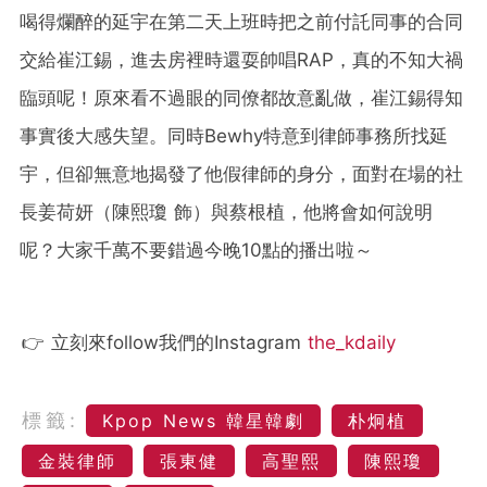
喝得爛醉的延宇在第二天上班時把之前付託同事的合同
交給崔江錫，進去房裡時還耍帥唱RAP，真的不知大禍
臨頭呢！原來看不過眼的同僚都故意亂做，崔江錫得知
事實後大感失望。同時Bewhy特意到律師事務所找延
宇，但卻無意地揭發了他假律師的身分，面對在場的社
長姜荷妍（陳熙瓊 飾）與蔡根植，他將會如何說明
呢？大家千萬不要錯過今晚10點的播出啦～
👉 立刻來follow我們的Instagram
the_kdaily
標籤:
Kpop News 韓星韓劇
朴炯植
金裝律師
張東健
高聖熙
陳熙瓊