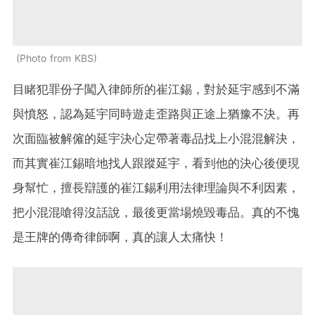
Photo from KBS
目睹犯罪份子闖入律師所的崔江錫，對於延宇感到不滿
與憤怒，認為延宇同時遊走歪路與正途上猶豫不決。再
次面臨被解僱的延宇決心定帶著毒品找上小混混解決，
而其實崔江錫暗地找人跟蹤延宇，看到他的決心後便現
身幫忙，擅長辯護的崔江錫利用法律理論與不利因素，
把小混混嗆得沒話說，最後更當場燒毀毒品。真的不愧
是王牌的傳奇律師啊，真的讓人太痛快！