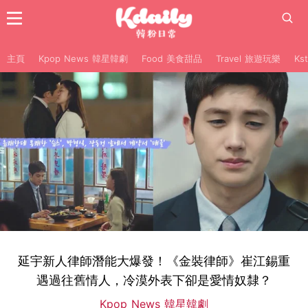
主頁
Kpop News 韓星韓劇
Food 美食甜品
Travel 旅遊玩樂
Ks
延宇新人律師潛能大爆發！《金裝律師》崔江錫重
遇過往舊情人，冷漠外表下卻是愛情奴隸？
Kpop News 韓星韓劇