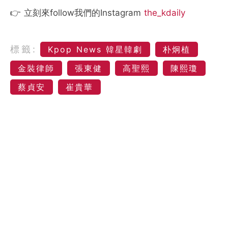
👉 立刻來follow我們的Instagram
the_kdaily
標籤:
Kpop News 韓星韓劇
朴炯植
金裝律師
張東健
高聖熙
陳熙瓊
蔡貞安
崔貴華