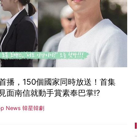
首播，150個國家同時放送！首集
見面南信就動手賞素奉巴掌!?
op News 韓星韓劇