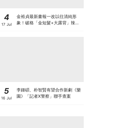
4
金裕貞最新畫報一改以往清純形
象！破格「金短髮+大露背」辣翻
17 Jul
天～
5
李鍾碩、朴智賢有望合作新劇《樂
園》「記者X警察」聯手查案
16 Jul