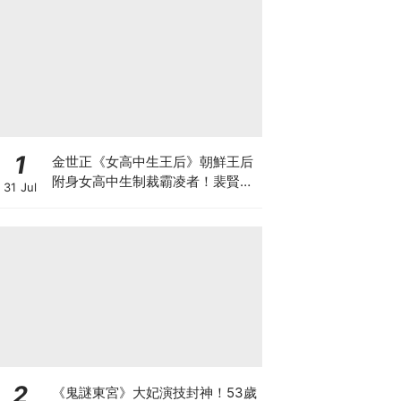
1
金世正《女高中生王后》朝鮮王后
附身女高中生制裁霸凌者！裴賢聖.
31 Jul
曹瀚結也加盟
2
《鬼謎東宮》大妃演技封神！53歲