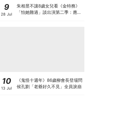
9
朱相昱不讓8歲女兒看《金特務》
「怕她難過」談出演第二季：應該
28 Jul
很難？
10
《鬼怪十週年》86歲柳會長登場問
候孔劉「老爺好久不見」全員淚崩
13 Jul