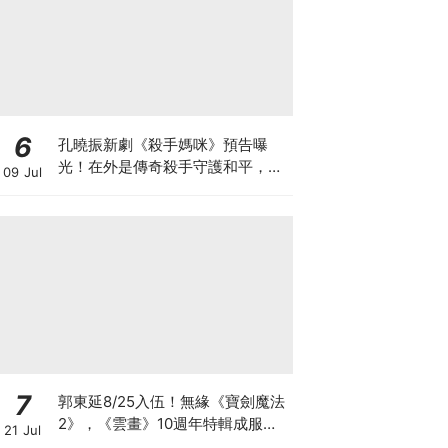
6
孔曉振新劇《殺手媽咪》預告曝
光！在外是傳奇殺手守護和平，回
09 Jul
家卻是菜鳥主婦XD
7
郭東延8/25入伍！無緣《寶劍魔法
2》，《雲畫》10週年特輯成服役
21 Jul
前最後行程