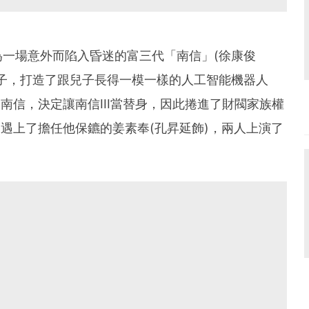
一場意外而陷入昏迷的富三代「南信」(徐康俊
子，打造了跟兒子長得一模一樣的人工智能機器人
的南信，決定讓南信III當替身，因此捲進了財閥家族權
」遇上了擔任他保鑣的姜素奉(孔昇延飾)，兩人上演了