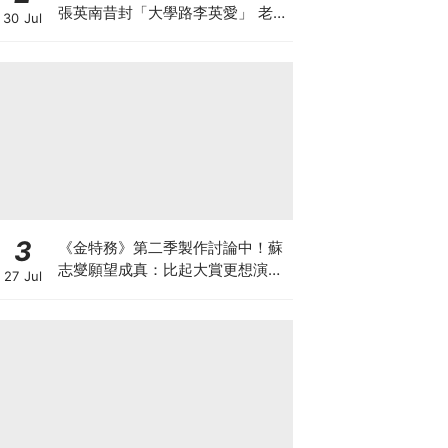
張英南昔封「大學路李英愛」 老公
30 Jul
小她7歲
3
《金特務》第二季製作討論中！蘇
志燮願望成真：比起大賞更想演續
27 Jul
集