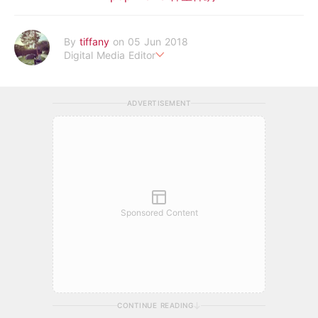
By
tiffany
on 05 Jun 2018
Digital Media Editor
老骨頭還在追星，我是資深鳥寶寶。
ADVERTISEMENT
Sponsored Content
CONTINUE READING