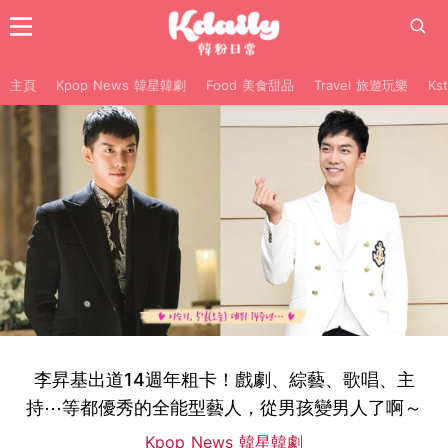
主頁
Kpop News 韓星韓劇
Food 美食甜品
Travel 旅遊玩樂
Ks
李昇基出道14週年粗卡！戲劇、綜藝、歌唱、主
持⋯等都優秀的全能型藝人，從男孩變男人了啊～
Kpop News 韓星韓劇