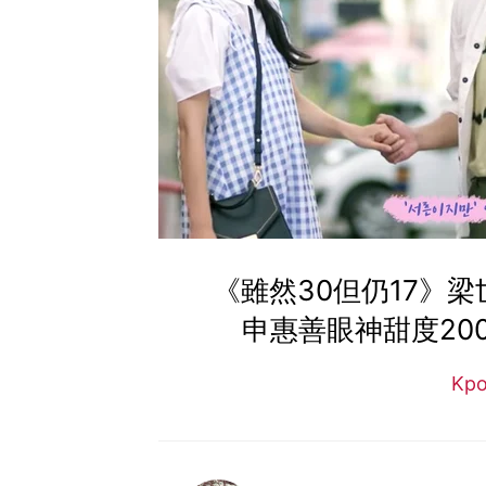
《雖然30但仍17》梁
申惠善眼神甜度20
Kp