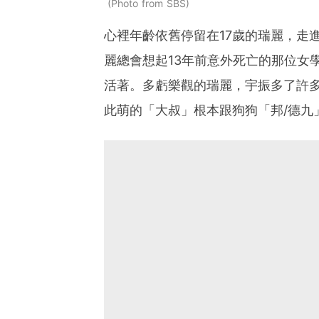
Photo from SBS
心裡年齡依舊停留在17歲的瑞麗，走
麗總會想起13年前意外死亡的那位女
活著。多虧樂觀的瑞麗，宇振多了許
此萌的「大叔」根本跟狗狗「邦/德九