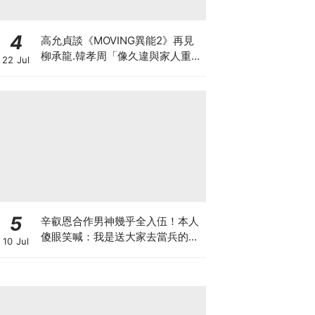
4
高允貞談《MOVING異能2》再見
柳承龍.韓孝周「像久違與家人重
22 Jul
逢」
5
辛叡恩合作男神幾乎全入伍！本人
傻眼笑喊：我是送大家去當兵的人
10 Jul
嗎？