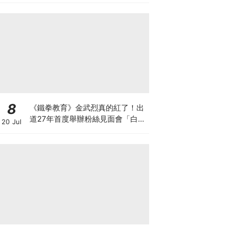
8
《鐵拳教育》金武烈真的紅了！出
道27年首度舉辦粉絲見面會「白西
20 Jul
裝+眼鏡」太誘惑