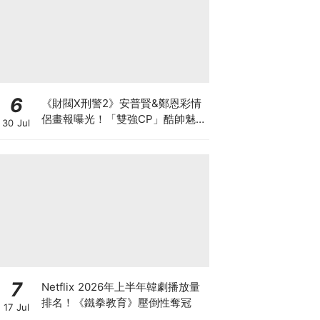
6
《財閥X刑警2》安普賢&鄭恩彩情
侶畫報曝光！「雙強CP」酷帥魅
30 Jul
力爆棚～
7
Netflix 2026年上半年韓劇播放量
排名！《鐵拳教育》壓倒性奪冠
17 Jul