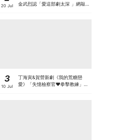
金武烈認「愛這部劇太深 」網敲：
20 Jul
快拍第二季！
3
丁海寅&賀營新劇《我的荒糖戀
愛》「失憶檢察官♥拳擊教練」心
10 Jul
動同居