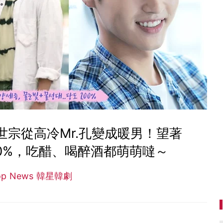
世宗從高冷Mr.孔變成暖男！望著
0%，吃醋、喝醉酒都萌萌噠～
op News 韓星韓劇