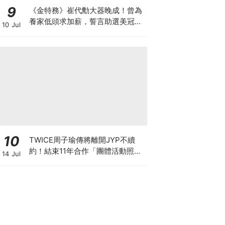
9
《金特務》崔代勳大器晚成！曾為
養家低頭求加薪，誓言助選美冠軍
10 Jul
妻復出
10
TWICE周子瑜傳將離開JYP不續
約！結束11年合作「團體活動照
14 Jul
舊」