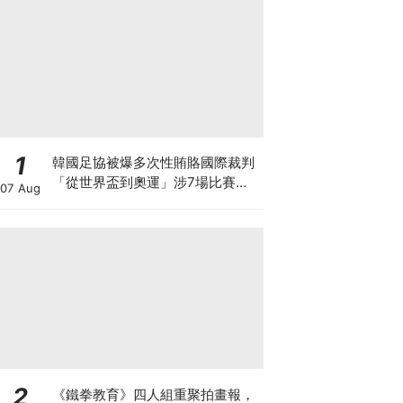
1
韓國足協被爆多次性賄賂國際裁判
「從世界盃到奧運」涉7場比賽、
07 Aug
20名裁判！
2
《鐵拳教育》四人組重聚拍畫報，