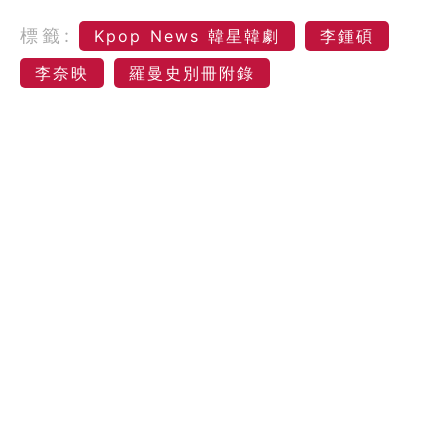
標籤:
Kpop News 韓星韓劇
李鍾碩
李奈映
羅曼史別冊附錄