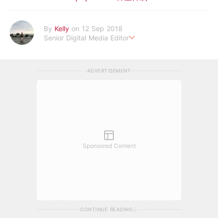
By
Kelly
on 12 Sep 2018
Senior Digital Media Editor
假韓妞真台妹///日常追星追劇。
ADVERTISEMENT
Sponsored Content
CONTINUE READING