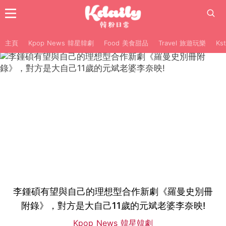
主頁
Kpop News 韓星韓劇
Food 美食甜品
Travel 旅遊玩樂
Ks
李鍾碩有望與自己的理想型合作新劇《羅曼史別冊
附錄》，對方是大自己11歲的元斌老婆李奈映!
Kpop News 韓星韓劇