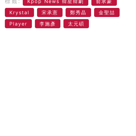
標籤:
Kpop News 韓星韓劇
俞承豪
Krystal
宋承憲
鄭秀晶
金聖喆
Player
李施彥
太元碩