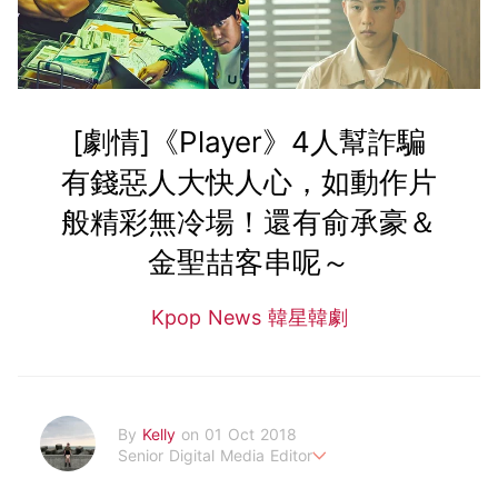
[劇情]《Player》4人幫詐騙
有錢惡人大快人心，如動作片
般精彩無冷場！還有俞承豪＆
金聖喆客串呢～
Kpop News 韓星韓劇
By
Kelly
on 01 Oct 2018
Senior Digital Media Editor
假韓妞真台妹///日常追星追劇。