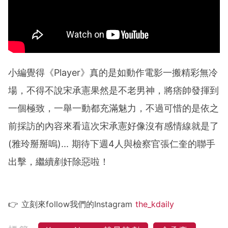
小編覺得《Player》真的是如動作電影一搬精彩無冷
場，不得不說宋承憲果然是不老男神，將痞帥發揮到
一個極致，一舉一動都充滿魅力，不過可惜的是依之
前採訪的內容來看這次宋承憲好像沒有感情線就是了
(雅玲掰掰嗚)... 期待下週4人與檢察官張仁奎的聯手
出擊，繼續剷奸除惡啦！
👉 立刻來follow我們的Instagram
the_kdaily