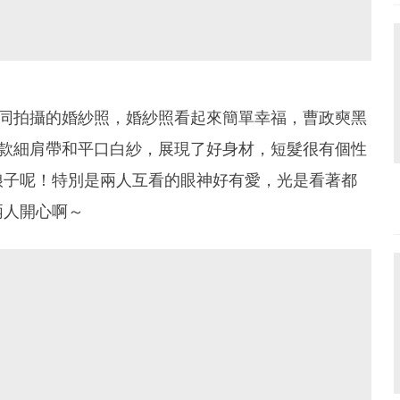
一同拍攝的婚紗照，婚紗照看起來簡單幸福，曹政奭黑
兩款細肩帶和平口白紗，展現了好身材，短髮很有個性
娘子呢！特別是兩人互看的眼神好有愛，光是看著都
兩人開心啊～