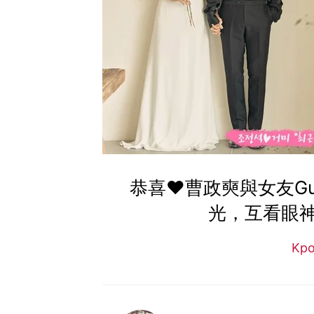
恭喜❤曹政奭與女友G
光，互看眼
Kp