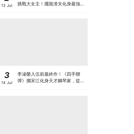
挑戰大女主！擺脫渣夫化身最強單
13 Jul
親媽，拚事業重啟人生
3
李濬榮入伍前最終作！《四手聯
彈》攜宋江化身天才鋼琴家，從宿
14 Jul
敵到知己