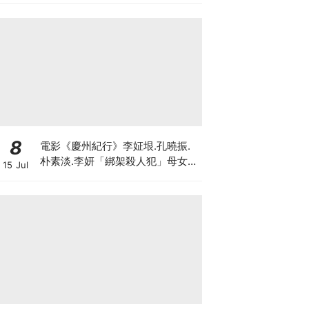
8
電影《慶州紀行》李姃垠.孔曉振.
朴素淡.李妍「綁架殺人犯」母女檔
15 Jul
8月殺瘋