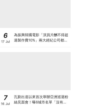
6
為振興韓國電影「演員片酬不得超
過製作費10%」兩大經紀公司都響
17 Jul
應
7
孔劉出道以來首次舉辦亞洲巡迴粉
絲見面會！曝6城市名單「沒有台
16 Jul
灣QQ」