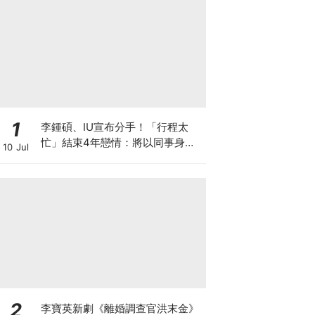
1
李鍾碩、IU宣布分手！「行程太
忙」結束4年戀情：將以同事身分
10 Jul
相處
2
李寶英新劇《離婚調查官洪末金》