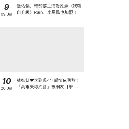
9
邊佑錫、韓韶禧主演漫改劇《我獨
自升級》Rain、李星民也加盟！
09 Jul
10
林智妍♥李到晛4年戀情依舊甜！
「高爾夫球約會」被網友目擊：還
20 Jul
以為是運動選手