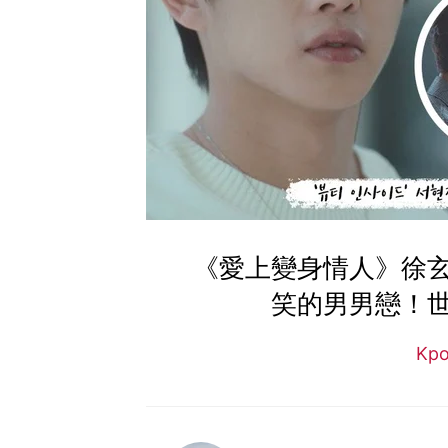
《愛上變身情人》徐
笑的男男戀！世
Kp