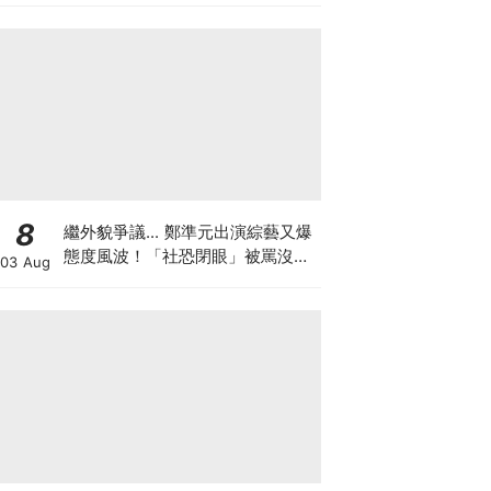
8
繼外貌爭議... 鄭準元出演綜藝又爆
態度風波！「社恐閉眼」被罵沒誠
03 Aug
意