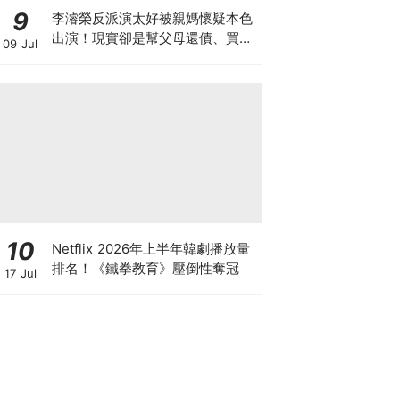
9
李濬榮反派演太好被親媽懷疑本色
出演！現實卻是幫父母還債、買車
09 Jul
房的孝子
10
Netflix 2026年上半年韓劇播放量
排名！《鐵拳教育》壓倒性奪冠
17 Jul