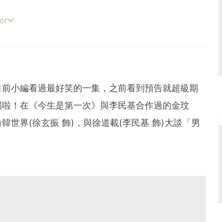
or
追劇。
目前小編看過最好笑的一集，之前看到預告就超級期
場啦！在《今生是第一次》與李民基合作過的金玟
世界(徐玄振 飾)，與徐道載(李民基 飾)大談「男