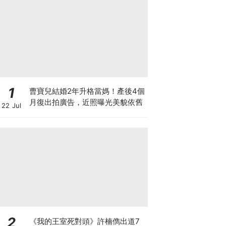
1
曹寶兒結婚2年升格當媽！產後4個
月復出拍廣告，近照曝光美貌依舊
22 Jul
2
《我的王室死對頭》許楠儁出道7