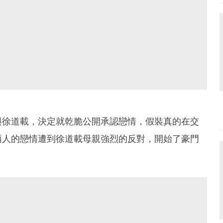
與徐道載，決定就乾脆公開承認戀情，假裝真的在交
兩人的戀情遭到徐道載母親強烈的反對，開始了豪門