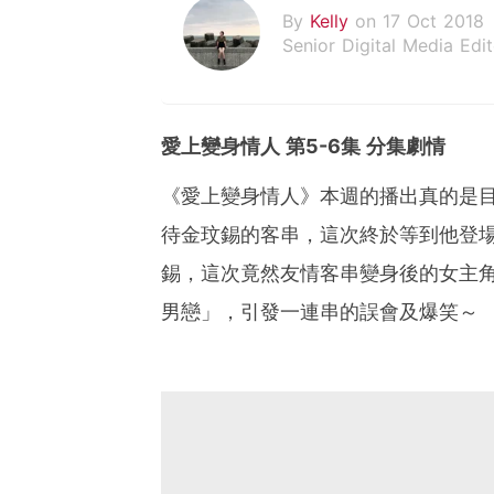
By
Kelly
on 17 Oct 2018
Senior Digital Media Edit
假韓妞真台妹///日常追星
愛上變身情人 第5-6集 分集劇情
《愛上變身情人》本週的播出真的是
待金玟錫的客串，這次終於等到他登
錫，這次竟然友情客串變身後的女主角韓
男戀」，引發一連串的誤會及爆笑～