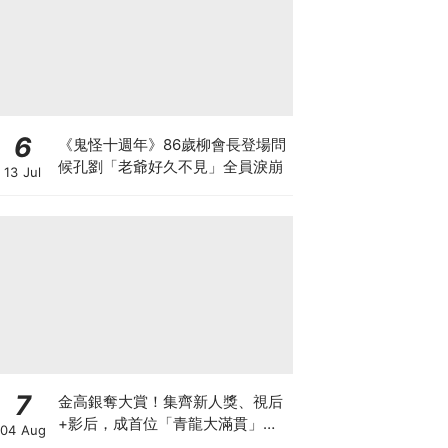
6
《鬼怪十週年》86歲柳會長登場問
候孔劉「老爺好久不見」全員淚崩
13 Jul
7
金高銀奪大賞！集齊新人獎、視后
+影后，成首位「青龍大滿貫」得
04 Aug
主