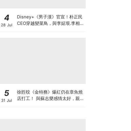
4
Disney+《男子漢》官宣！朴正民
CEO穿越變菜鳥，與李姃垠.李相
28 Jul
二.李光洙展開職場生存戰
5
徐貹旼《金特務》爆紅仍在章魚燒
店打工！ 與蘇志燮感情太好，親爸
31 Jul
吃醋了XD