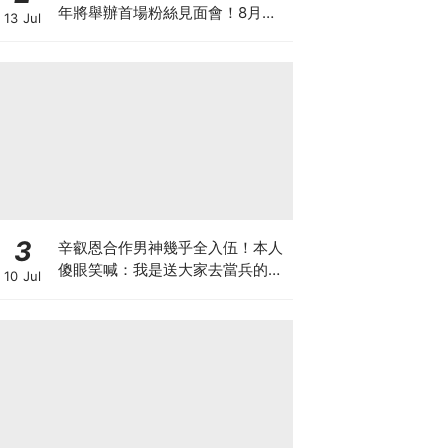
年將舉辦首場粉絲見面會！8月與
13 Jul
粉絲正式相見
3
辛叡恩合作男神幾乎全入伍！本人
傻眼笑喊：我是送大家去當兵的人
10 Jul
嗎？