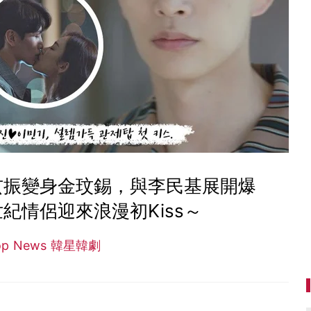
玄振變身金玟錫，與李民基展開爆
紀情侶迎來浪漫初Kiss～
op News 韓星韓劇