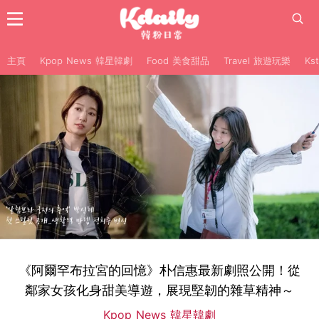
主頁
Kpop News 韓星韓劇
Food 美食甜品
Travel 旅遊玩樂
Ks
《阿爾罕布拉宮的回憶》朴信惠最新劇照公開！從
鄰家女孩化身甜美導遊，展現堅韌的雜草精神～
Kpop News 韓星韓劇