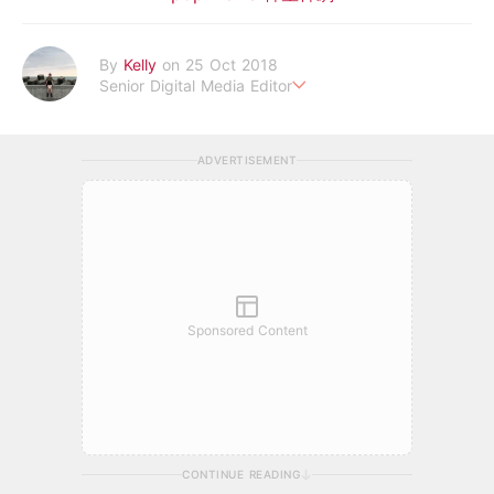
By
Kelly
on 25 Oct 2018
Senior Digital Media Editor
假韓妞真台妹///日常追星追劇。
ADVERTISEMENT
Sponsored Content
CONTINUE READING