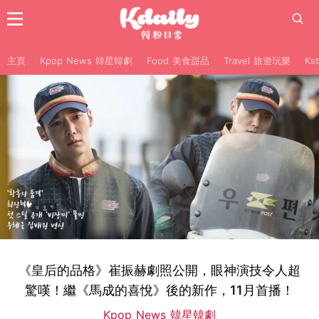
主頁
Kpop News 韓星韓劇
Food 美食甜品
Travel 旅遊玩樂
Ks
《皇后的品格》崔振赫劇照公開，眼神演技令人超
驚嘆！繼《馬成的喜悅》後的新作，11月首播！
Kpop News 韓星韓劇