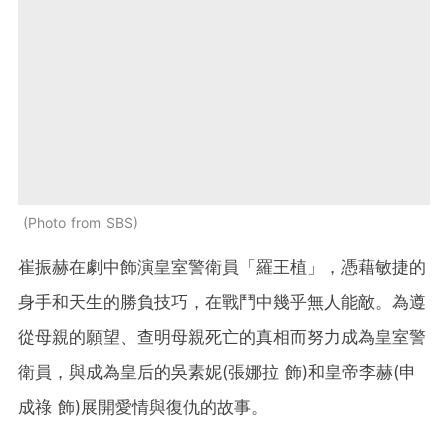
Photo from SBS
崔振赫在劇中飾演皇室警衛員「羅王植」，憑藉敏捷的
身手和天生的勝負技巧，在戰鬥中幾乎無人能敵。為遵
從母親的願望、查明母親死亡的真相而努力成為皇室警
衛員，與成為皇后的吳素妮(張娜拉 飾)和皇帝李赫(申
成祿 飾)展開愛情與復仇的故事。