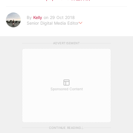
By
Kelly
on 29 Oct 2018
Senior Digital Media Editor
假韓妞真台妹///日常追星追劇。
ADVERTISEMENT
Sponsored Content
CONTINUE READING