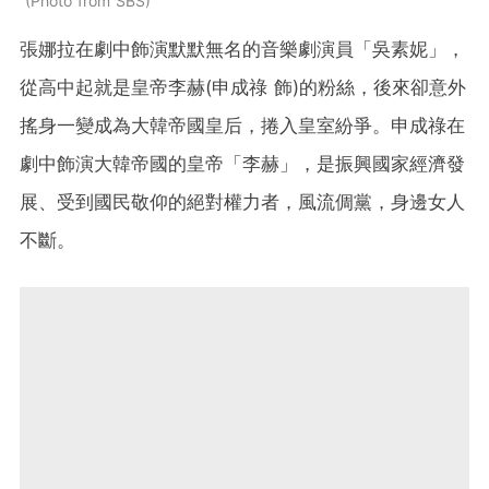
Photo from SBS
張娜拉在劇中飾演默默無名的音樂劇演員「吳素妮」，
從高中起就是皇帝李赫(申成祿 飾)的粉絲，後來卻意外
搖身一變成為大韓帝國皇后，捲入皇室紛爭。申成祿在
劇中飾演大韓帝國的皇帝「李赫」，是振興國家經濟發
展、受到國民敬仰的絕對權力者，風流倜黨，身邊女人
不斷。