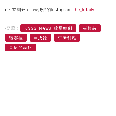
👉 立刻來follow我們的Instagram
the_kdaily
標籤:
Kpop News 韓星韓劇
崔振赫
張娜拉
申成祿
李伊利雅
皇后的品格