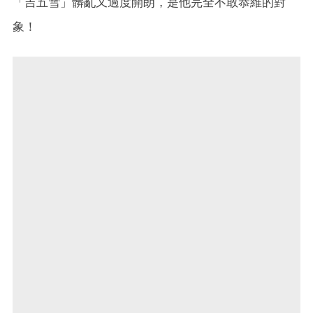
「吉五雪」髒亂又過度開朗，是他完全不敢恭維的對
象！