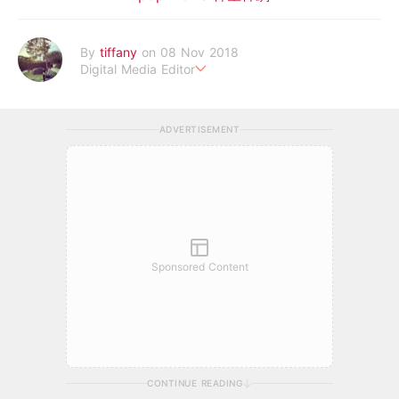
By
tiffany
on 08 Nov 2018
Digital Media Editor
老骨頭還在追星，我是資深鳥寶寶。
ADVERTISEMENT
Sponsored Content
CONTINUE READING