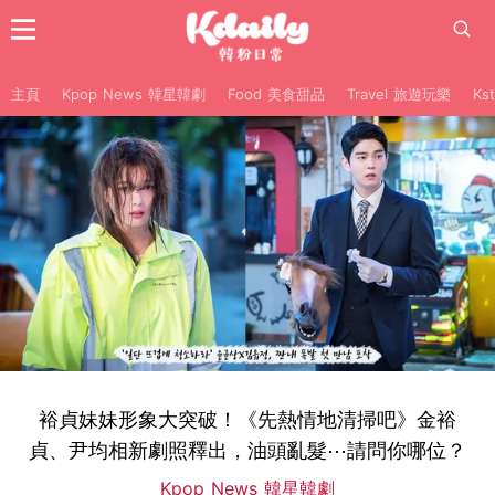
主頁
Kpop News 韓星韓劇
Food 美食甜品
Travel 旅遊玩樂
Ks
裕貞妹妹形象大突破！《先熱情地清掃吧》金裕
貞、尹均相新劇照釋出，油頭亂髮⋯請問你哪位？
Kpop News 韓星韓劇