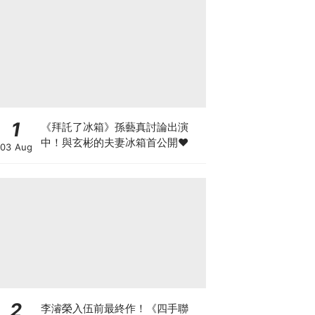
1
《拜託了冰箱》孫藝真討論出演
中！與玄彬的夫妻冰箱首公開♥
03 Aug
2
李濬榮入伍前最終作！《四手聯