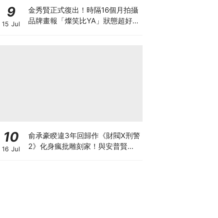
9
金秀賢正式復出！時隔16個月拍攝
品牌畫報「燦笑比YA」狀態超好，
15 Jul
爆已收到40個劇本
10
俞承豪睽違3年回歸作《財閥X刑警
2》化身瘋批雕刻家！與安普賢從
16 Jul
好友變敵人？