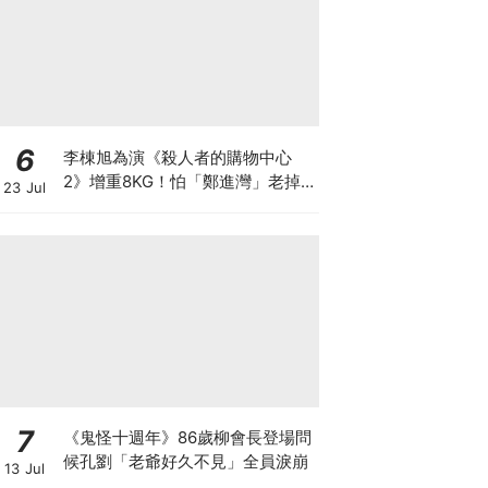
6
李棟旭為演《殺人者的購物中心
2》增重8KG！怕「鄭進灣」老掉
23 Jul
狂灌水，日吃5餐吃到崩潰XD
7
《鬼怪十週年》86歲柳會長登場問
候孔劉「老爺好久不見」全員淚崩
13 Jul