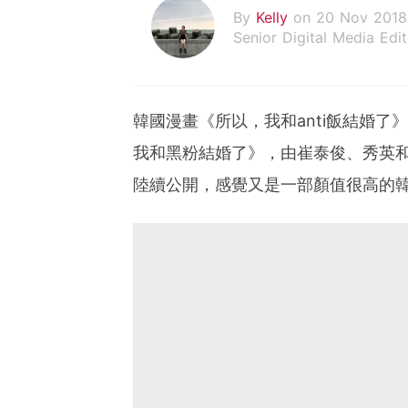
By
Kelly
on 20 Nov 2018
Senior Digital Media Edit
假韓妞真台妹///日常追星
韓國漫畫《所以，我和anti飯結婚了
我和黑粉結婚了》，由崔泰俊、秀英
陸續公開，感覺又是一部顏值很高的