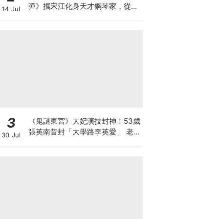
彈》攜宋江化身天才鋼琴家，從宿
14 Jul
敵到知己
3
《鬼謎東宮》大妃演技封神！53歲
張英南昔封「大學路李英愛」 老公
30 Jul
小她7歲