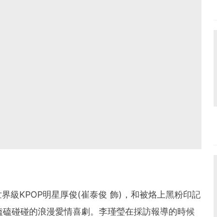
級KPOP明星厚俊(崔泰俊 飾)，和被烙上黑粉印記
間磕磕碰碰的浪漫愛情喜劇。李瑾瑩在採訪報導的時候