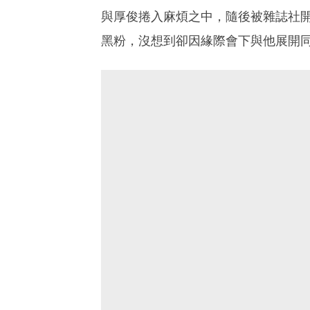
與厚俊捲入麻煩之中，隨後被雜誌社
黑粉，沒想到卻因緣際會下與他展開