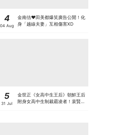
4
金南佶♥田美都爆笑廣告公開！化
身「越線夫妻」互相傷害XD
04 Aug
5
金世正《女高中生王后》朝鮮王后
附身女高中生制裁霸凌者！裴賢聖.
31 Jul
曹瀚結也加盟