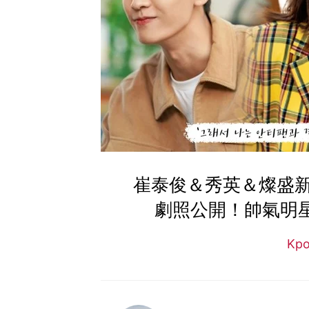
崔泰俊＆秀英＆燦盛
劇照公開！帥氣明星
Kp