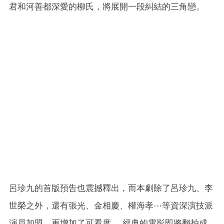
君和河善都深愛的柳氏，將展開一段糾結的三角戀。
呂珍九的首版預告也震撼釋出，而本劇除了呂珍九、李
世榮之外，還有張光、金相慶、權海孝⋯等資深演技派
演員加盟，更增加了可看度。 經典的電影即將翻拍成