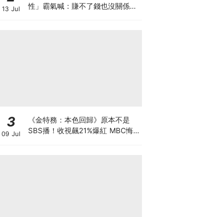
性」霸氣喊：賺不了錢也沒關係，
13 Jul
我賺的夠她花
3
《金特務：本色回歸》原本不是
SBS播！收視飆21%爆紅 MBC悔
09 Jul
到列為「禁詞」