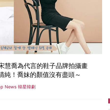
？宋慧喬為代言的鞋子品牌拍攝畫
清純！喬妹的顏值沒有盡頭～
op News 韓星韓劇