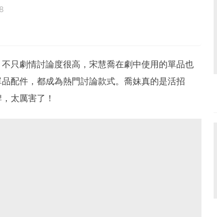
8
鳥寶寶。
，不只劇情討論度很高，宋慧喬在劇中使用的單品也
單品配件，都成為熱門討論款式。喬妹真的是活招
牌，太厲害了！