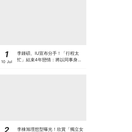
1
李鍾碩、IU宣布分手！「行程太
忙」結束4年戀情：將以同事身分
10 Jul
相處
2
李棟旭理想型曝光！欣賞「獨立女