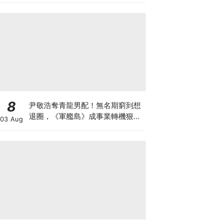
8
尹敬浩奪青龍男配！無名期窮到想
退圈，《軍艦島》成事業轉機狠甩
03 Aug
34公斤超拼