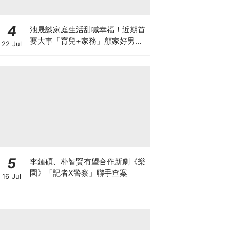
4
池晟談家庭生活甜喊幸福！近期首
要大事「育兒+家務」顧家好男人
22 Jul
認證
5
李鍾碩、朴智賢有望合作新劇《樂
園》「記者X警察」聯手查案
16 Jul