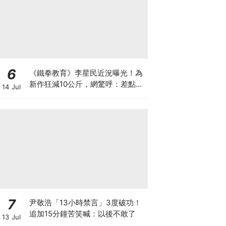
6
《鐵拳教育》李星民近況曝光！為
新作狂減10公斤，網驚呼：差點認
14 Jul
不出
7
尹敬浩「13小時禁言」3度破功！
追加15分鐘苦笑喊：以後不敢了
13 Jul