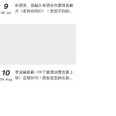
9
朴寶英、孫錫久有望合作愛情喜劇
片《若與你同行》！意想不到的新
08 Jul
鮮組合
10
李浚赫新劇《中了樂透頭獎也要上
班》定檔9/10！西裝造型帥出新高
04 Aug
度～