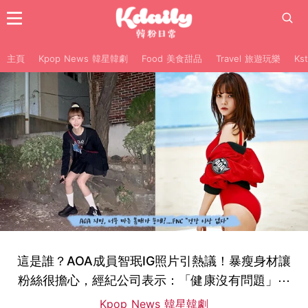
主頁
Kpop News 韓星韓劇
Food 美食甜品
Travel 旅遊玩樂
Ks
這是誰？AOA成員智珉IG照片引熱議！暴瘦身材讓
粉絲很擔心，經紀公司表示：「健康沒有問題」⋯
Kpop News 韓星韓劇