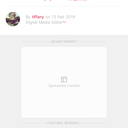
By
tiffany
on 13 Feb 2019
Digital Media Editor
老骨頭還在追星，我是資深鳥寶寶。
ADVERTISEMENT
Sponsored Content
CONTINUE READING