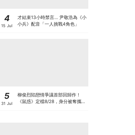
4
才結束13小時禁言... 尹敬浩為《小
小兵》配音「一人挑戰4角色」
15 Jul
5
柳俊烈陷戀情爭議首部回歸作！
《鼠惑》定檔8/28，身分被奪攜手
31 Jul
薛景求追真相