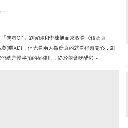
or
追劇。
「使者CP」劉寅娜和李棟旭而來收看《觸及真
廢(喂XD)，但光看兩人撒糖真的就看得超開心，劇
我們總是慢半拍的權律師，終於學會吃醋啦～