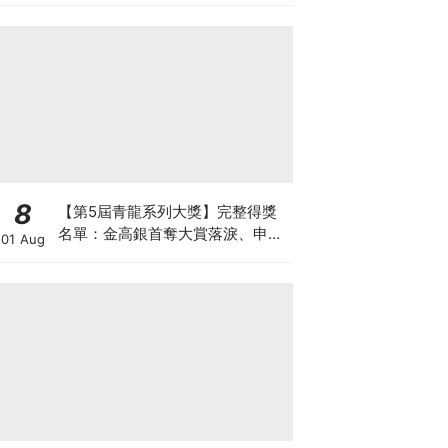
8
【第5屆青龍系列大獎】完整得獎
名單：金高銀首奪大賞落淚、申惠
01 Aug
善終於封后