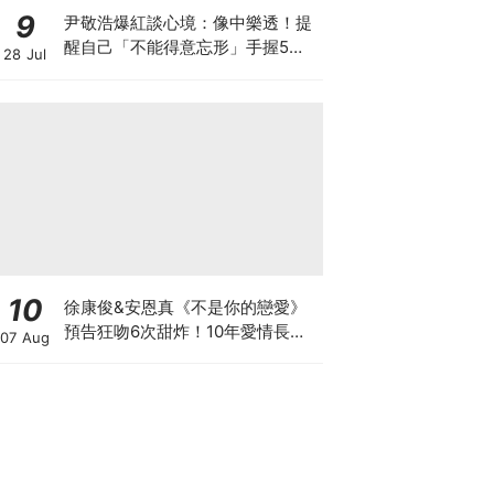
9
尹敬浩爆紅談心境：像中樂透！提
醒自己「不能得意忘形」手握5部
28 Jul
新作迎事業巔峰
10
徐康俊&安恩真《不是你的戀愛》
預告狂吻6次甜炸！10年愛情長跑
07 Aug
竟「婚前雙出軌」？