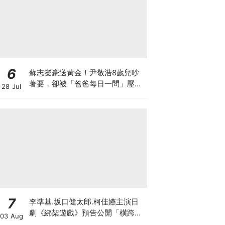
6
蘇志燮豪送黃金！尹敬浩8歲兒吵
著要，卻被「爸爸每日一問」壓力
28 Jul
大到哭著還他XD
7
李準基.坂口健太郎.柯佳嬿主演日
劇《綁架遊戲》預告公開「橫跨亞
03 Aug
洲7城市」演員陣容超華麗