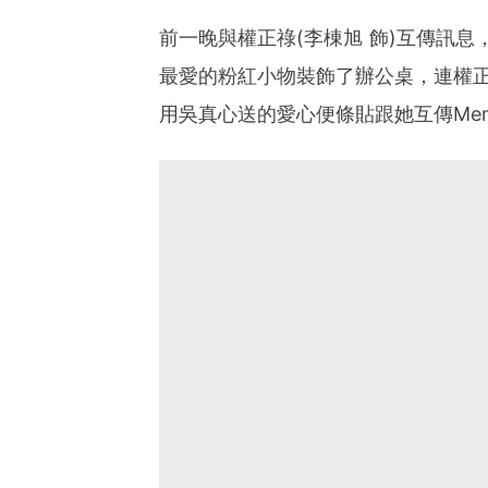
前一晚與權正祿(李棟旭 飾)互傳訊息
最愛的粉紅小物裝飾了辦公桌，連權
用吳真心送的愛心便條貼跟她互傳Me