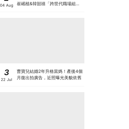
崔岷植&韓韶禧「跨世代職場組
04 Aug
合」爆笑代溝預定
3
曹寶兒結婚2年升格當媽！產後4個
月復出拍廣告，近照曝光美貌依舊
22 Jul