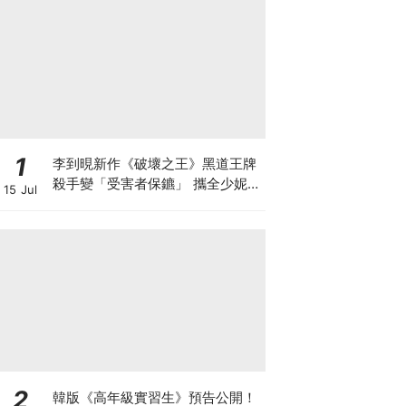
1
李到晛新作《破壞之王》黑道王牌
殺手變「受害者保鑣」 攜全少妮&
15 Jul
韓善伙實現正義
2
韓版《高年級實習生》預告公開！