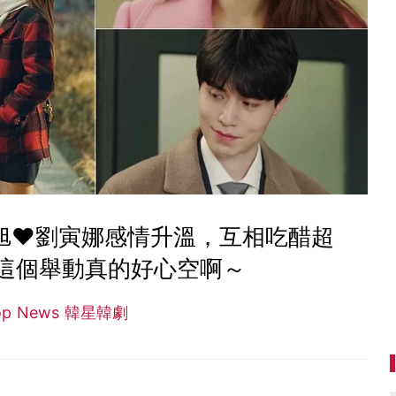
棟旭♥劉寅娜感情升溫，互相吃醋超
這個舉動真的好心空啊～
op News 韓星韓劇