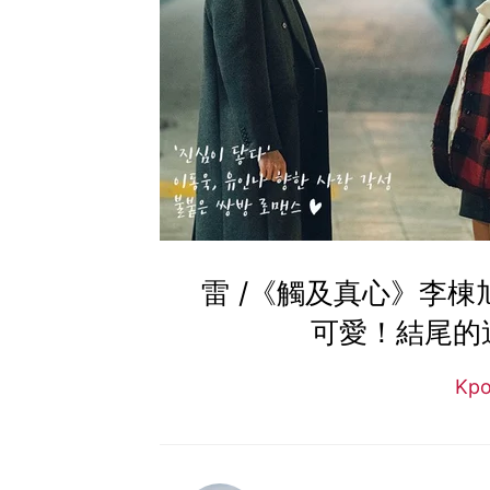
雷 /《觸及真心》李
可愛！結尾的
Kp