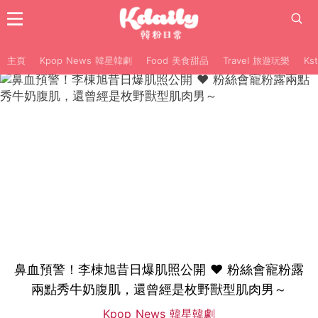
主頁
Kpop News 韓星韓劇
Food 美食甜品
Travel 旅遊玩樂
Ks
鼻血預警！李棟旭昔日爆肌照公開 ♥ 粉絲會寵粉露
兩點秀牛奶腹肌，還曾經是枚野獸型肌肉男～
Kpop News 韓星韓劇