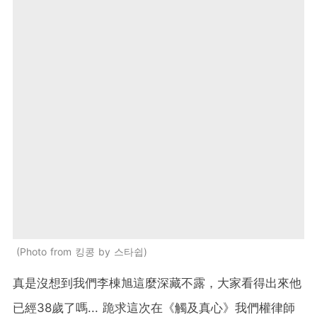
Photo from 킹콩 by 스타쉽
真是沒想到我們李棟旭這麼深藏不露，大家看得出來他
已經38歲了嗎... 跪求這次在《觸及真心》我們權律師