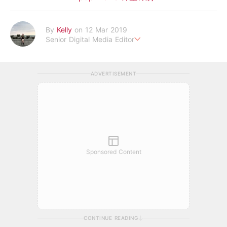
By
Kelly
on 12 Mar 2019
Senior Digital Media Editor
假韓妞真台妹///日常追星追劇。
ADVERTISEMENT
Sponsored Content
CONTINUE READING