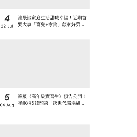
4
池晟談家庭生活甜喊幸福！近期首
要大事「育兒+家務」顧家好男人
22 Jul
認證
5
韓版《高年級實習生》預告公開！
崔岷植&韓韶禧「跨世代職場組
04 Aug
合」爆笑代溝預定