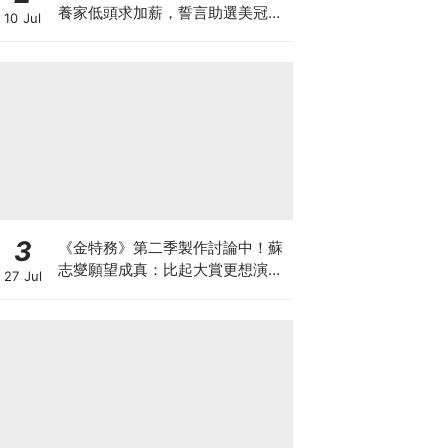
養家低頭求加薪，誓言助選美冠軍
10 Jul
妻復出
3
《金特務》第二季製作討論中！蘇
志燮願望成真：比起大賞更想演續
27 Jul
集