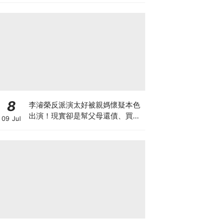
8
李濬榮反派演太好被親媽懷疑本色
出演！現實卻是幫父母還債、買車
09 Jul
房的孝子