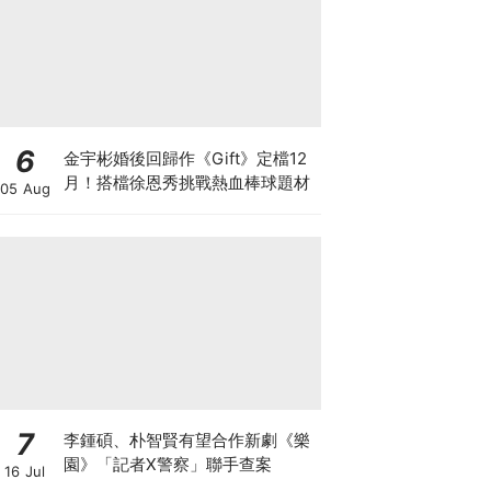
6
金宇彬婚後回歸作《Gift》定檔12
月！搭檔徐恩秀挑戰熱血棒球題材
05 Aug
7
李鍾碩、朴智賢有望合作新劇《樂
園》「記者X警察」聯手查案
16 Jul