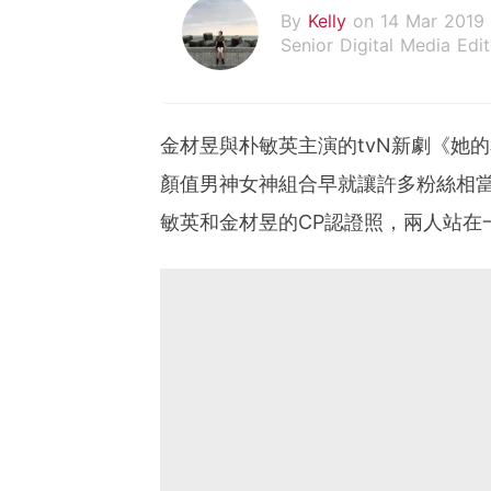
By
Kelly
on 14 Mar 2019
Senior Digital Media Edit
假韓妞真台妹///日常追星
金材昱與朴敏英主演的tvN新劇《她
顏值男神女神組合早就讓許多粉絲相
敏英和金材昱的CP認證照，兩人站在