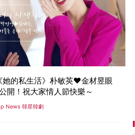
《她的私生活》朴敏英♥金材昱眼
照公開！祝大家情人節快樂～
op News 韓星韓劇