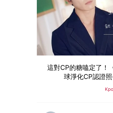
這對CP的糖嗑定了！
球淨化CP認證
Kp