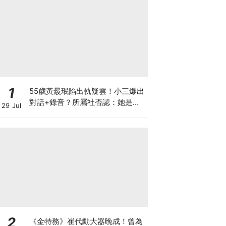
1
55歲黃晸珉陷出軌疑雲！小三爆出
對話+錄音？所屬社否認：她是跟
29 Jul
蹤狂
2
《金特務》崔代勳大器晚成！曾為