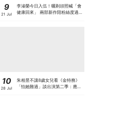
9
李濬榮今日入伍！曬剃頭照喊「會
健康回來」 兩部新作陪粉絲度過軍
21 Jul
白期
10
朱相昱不讓8歲女兒看《金特務》
「怕她難過」談出演第二季：應該
28 Jul
很難？