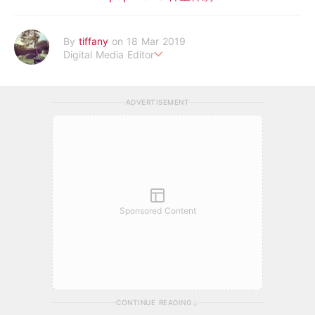
By
tiffany
on 18 Mar 2019
Digital Media Editor
老骨頭還在追星，我是資深鳥寶寶。
ADVERTISEMENT
Sponsored Content
CONTINUE READING