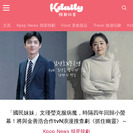
主頁
Kpop News 韓星韓劇
Food 美食甜品
Travel 旅遊玩樂
Ks
「國民妹妹」文瑾瑩克服病魔，時隔四年回歸小螢
幕！將與金善浩合作tvN浪漫搜查劇《抓住幽靈》～
Kpop News 韓星韓劇