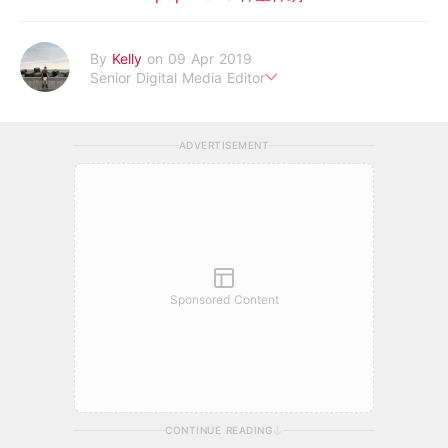
By
Kelly
on 09 Apr 2019
Senior Digital Media Editor
假韓妞真台妹///日常追星追劇。
ADVERTISEMENT
Sponsored Content
CONTINUE READING