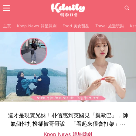
主頁
Kpop News 韓星韓劇
Food 美食甜品
Travel 旅遊玩樂
Ks
這才是現實兄妹！朴信惠到英國見「親歐巴」，帥
氣個性打扮卻被哥哥說：「看起來很會打架」⋯
Kpop News 韓星韓劇