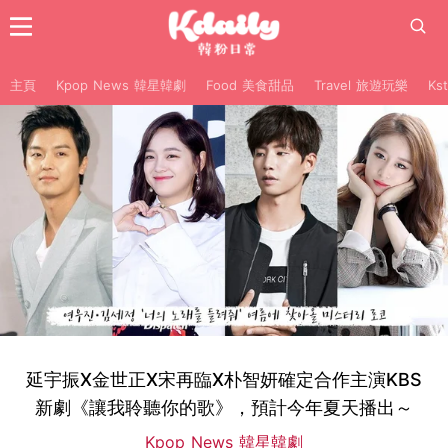
主頁
Kpop News 韓星韓劇
Food 美食甜品
Travel 旅遊玩樂
Ks
延宇振X金世正X宋再臨X朴智妍確定合作主演KBS
新劇《讓我聆聽你的歌》，預計今年夏天播出～
Kpop News 韓星韓劇