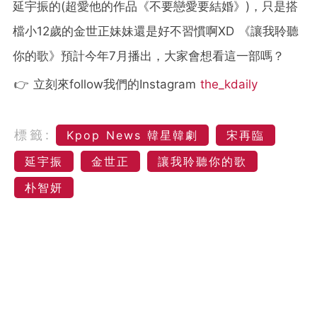
延宇振的(超愛他的作品《不要戀愛要結婚》)，只是搭
檔小12歲的金世正妹妹還是好不習慣啊XD 《讓我聆聽
你的歌》預計今年7月播出，大家會想看這一部嗎？
👉 立刻來follow我們的Instagram
the_kdaily
標籤:
Kpop News 韓星韓劇
宋再臨
延宇振
金世正
讓我聆聽你的歌
朴智妍