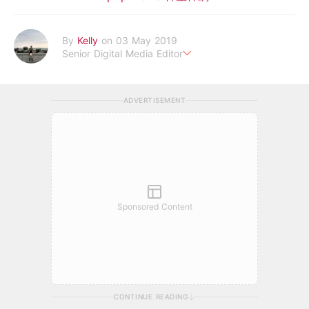
By
Kelly
on 03 May 2019
Senior Digital Media Editor
假韓妞真台妹///日常追星追劇。
ADVERTISEMENT
Sponsored Content
CONTINUE READING