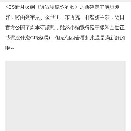
KBS新月火劇《讓我聆聽你的歌》之前確定了演員陣
容，將由延宇振、金世正、宋再臨、朴智妍主演，近日
官方公開了劇本研讀照，雖然小編覺得延宇振和金世正
感覺沒什麼CP感(喂)，但這個組合看起來還是滿新鮮的
啦～