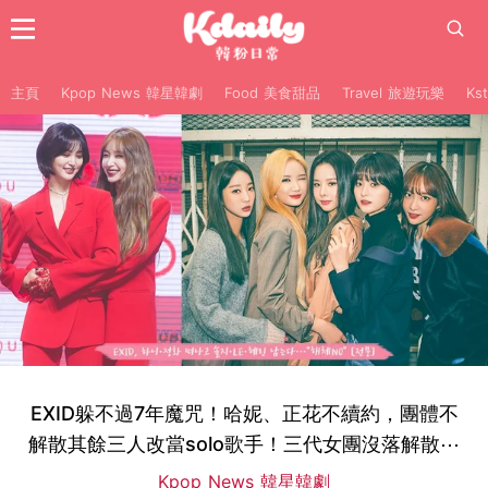
主頁
Kpop News 韓星韓劇
Food 美食甜品
Travel 旅遊玩樂
Ks
EXID躲不過7年魔咒！哈妮、正花不續約，團體不
解散其餘三人改當solo歌手！三代女團沒落解散⋯
Kpop News 韓星韓劇