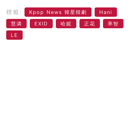
標籤:
Kpop News 韓星韓劇
Hani
慧潾
EXID
哈妮
正花
率智
LE