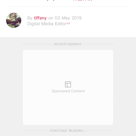
By
tiffany
on 03 May 2019
Digital Media Editor
老骨頭還在追星，我是資深鳥寶寶。
ADVERTISEMENT
Sponsored Content
CONTINUE READING