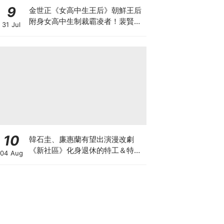
9
金世正《女高中生王后》朝鮮王后
附身女高中生制裁霸凌者！裴賢聖.
31 Jul
曹瀚結也加盟
10
韓石圭、廉惠蘭有望出演漫改劇
《新社區》化身退休的特工＆特種
04 Aug
部隊員！