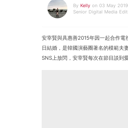
By
Kelly
on 03 May 2019
Senior Digital Media Edit
假韓妞真台妹///日常追星
安宰賢與具惠善2015年因一起合作電視
日結婚，是韓國演藝圈著名的模範夫
SNS上放閃，安宰賢每次在節目談到