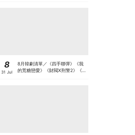
8
8月韓劇清單／《四手聯彈》《我
的荒糖戀愛》《財閥X刑警2》《鼠
31 Jul
惑》