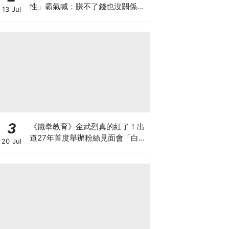
性」霸氣喊：賺不了錢也沒關係，
13 Jul
我賺的夠她花
3
《鐵拳教育》金武烈真的紅了！出
道27年首度舉辦粉絲見面會「白西
20 Jul
裝+眼鏡」太誘惑