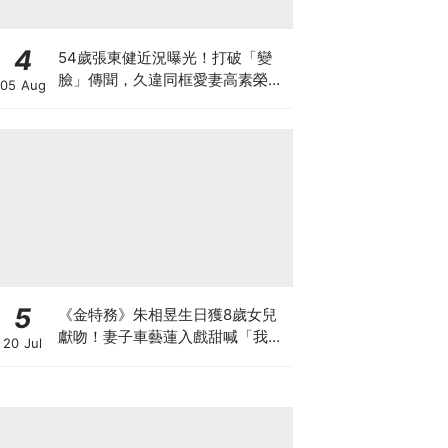
4
54歲張東健近況曝光！打破「變
臉」傳聞，久違同框愛妻高素榮甜
05 Aug
喊：親愛的～
5
《金特務》朱相昱生日獲8歲女兒
獻吻！妻子車藝蓮入戲甜喊「我的
20 Jul
朱會長」