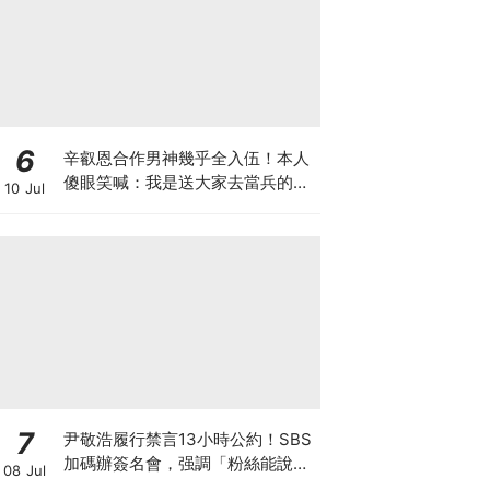
6
辛叡恩合作男神幾乎全入伍！本人
傻眼笑喊：我是送大家去當兵的人
10 Jul
嗎？
7
尹敬浩履行禁言13小時公約！SBS
加碼辦簽名會，强調「粉絲能說
08 Jul
話、他不能」太爆笑XD