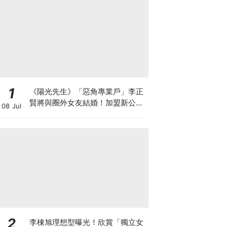
1
《陽光先生》「惡角專業戶」李正
賢將與圈外女友結婚！加盟新公司
08 Jul
雙喜臨門
2
李棟旭理想型曝光！欣賞「獨立女