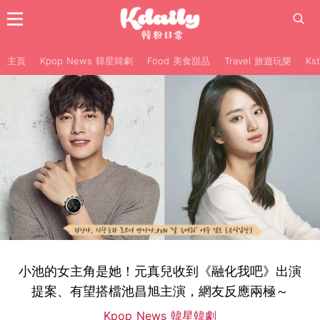
主頁
Kpop News 韓星韓劇
Food 美食甜品
Travel 旅遊玩樂
Ks
小池的女主角是她！元真兒收到《融化我吧》出演
提案、有望搭檔池昌旭主演，網友反應兩極～
Kpop News 韓星韓劇