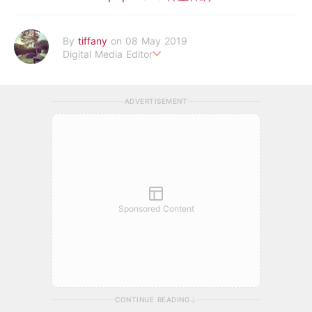
By
tiffany
on 08 May 2019
Digital Media Editor
老骨頭還在追星，我是資深鳥寶寶。
ADVERTISEMENT
Sponsored Content
CONTINUE READING