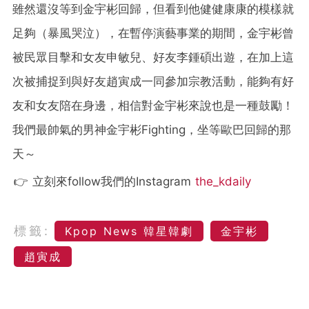
雖然還沒等到金宇彬回歸，但看到他健健康康的模樣就
足夠（暴風哭泣），在暫停演藝事業的期間，金宇彬曾
被民眾目擊和女友申敏兒、好友李鍾碩出遊，在加上這
次被捕捉到與好友趙寅成一同參加宗教活動，能夠有好
友和女友陪在身邊，相信對金宇彬來說也是一種鼓勵！
我們最帥氣的男神金宇彬Fighting，坐等歐巴回歸的那
天～
👉 立刻來follow我們的Instagram
the_kdaily
標籤:
Kpop News 韓星韓劇
金宇彬
趙寅成