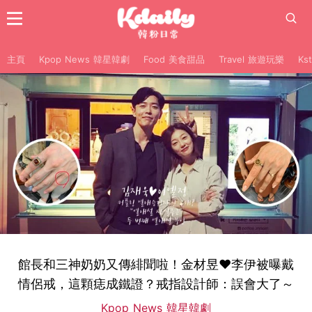
主頁
Kpop News 韓星韓劇
Food 美食甜品
Travel 旅遊玩樂
Ks
館長和三神奶奶又傳緋聞啦！金材昱♥李伊被曝戴
情侶戒，這顆痣成鐵證？戒指設計師：誤會大了～
Kpop News 韓星韓劇