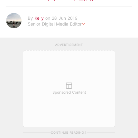
By
Kelly
on 28 Jun 2019
Senior Digital Media Editor
假韓妞真台妹///日常追星追劇。
ADVERTISEMENT
Sponsored Content
CONTINUE READING