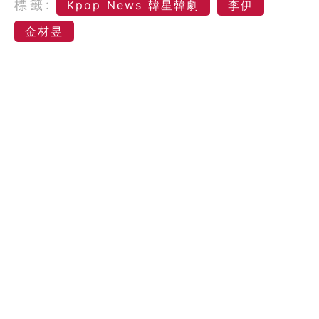
標籤:
Kpop News 韓星韓劇
李伊
金材昱