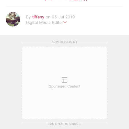
By
tiffany
on 05 Jul 2019
Digital Media Editor
老骨頭還在追星，我是資深鳥寶寶。
ADVERTISEMENT
Sponsored Content
CONTINUE READING