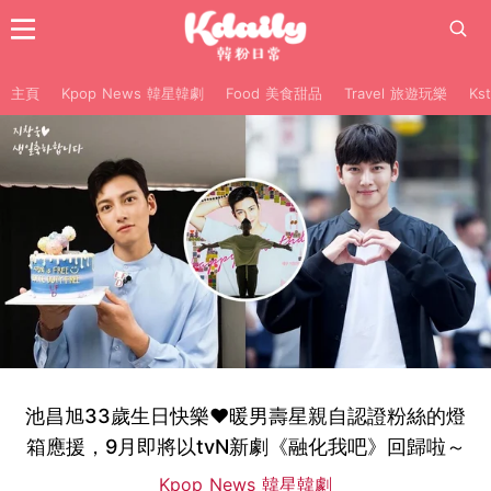
主頁
Kpop News 韓星韓劇
Food 美食甜品
Travel 旅遊玩樂
Ks
池昌旭33歲生日快樂♥暖男壽星親自認證粉絲的燈
箱應援，9月即將以tvN新劇《融化我吧》回歸啦～
Kpop News 韓星韓劇