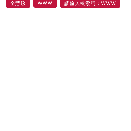
全慧珍
WWW
請輸入檢索詞：WWW