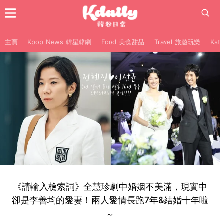
主頁
Kpop News 韓星韓劇
Food 美食甜品
Travel 旅遊玩樂
Ks
《請輸入檢索詞》全慧珍劇中婚姻不美滿，現實中
卻是李善均的愛妻！兩人愛情長跑7年&結婚十年啦
～