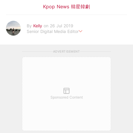
Kpop News 韓星韓劇
By
Kelly
on 26 Jul 2019
Senior Digital Media Editor
假韓妞真台妹///日常追星追劇。
ADVERTISEMENT
Sponsored Content