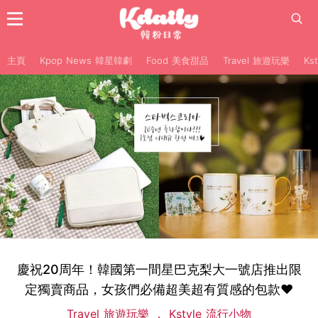
主頁
Kpop News 韓星韓劇
Food 美食甜品
Travel 旅遊玩樂
Ks
慶祝20周年！韓國第一間星巴克梨大一號店推出限
定獨賣商品，女孩們必備超美超有質感的包款♥
Travel 旅遊玩樂
Kstyle 流行小物