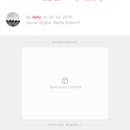
By
Kelly
on 29 Jul 2019
Senior Digital Media Editor
假韓妞真台妹///日常追星追劇。
ADVERTISEMENT
Sponsored Content
CONTINUE READING