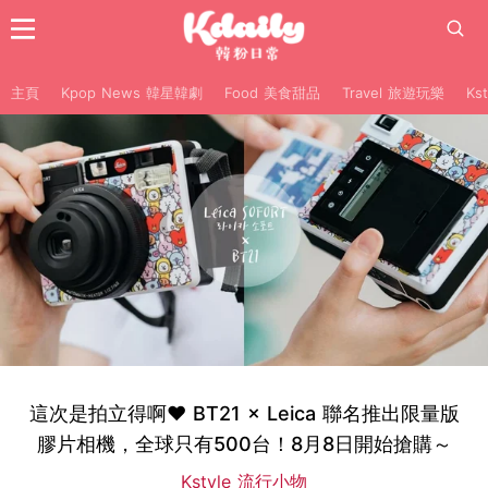
主頁
Kpop News 韓星韓劇
Food 美食甜品
Travel 旅遊玩樂
Ks
這次是拍立得啊♥ BT21 × Leica 聯名推出限量版
膠片相機，全球只有500台！8月8日開始搶購～
Kstyle 流行小物