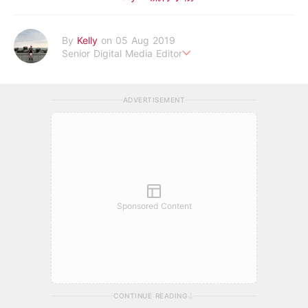
By
Kelly
on 05 Aug 2019
Senior Digital Media Editor
假韓妞真台妹///日常追星追劇。
ADVERTISEMENT
Sponsored Content
CONTINUE READING