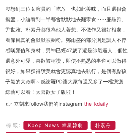
沒想到三位女演員的「吃放」也如此美味，而且還很會
擺盤，小編看到一半都會默默地去翻零食⋯⋯廉晶雅、
尹世雅、朴素丹都很為他人著想、不做作又很好相處，
看節目真的會默默被圈粉。鄭雨盛的部分則是讓人不停
感嘆顏值和身材，男神已經47歲了還是帥氣逼人，個性
還意外可愛，喜歡被稱讚，即使不熟悉的事也可以做得
很好，如果獲得讚美就會更認真地去執行，是個有點孩
子氣的大叔啊～感謝羅PD讓大家每週又多了一檔療癒
綜藝可以看！太喜歡女子版啦！
👉 立刻來follow我們的Instagram
the_kdaily
標籤:
Kpop News 韓星韓劇
朴素丹