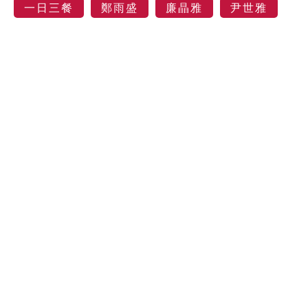
一日三餐
鄭雨盛
廉晶雅
尹世雅