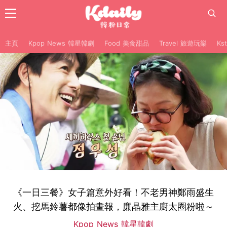
主頁
Kpop News 韓星韓劇
Food 美食甜品
Travel 旅遊玩樂
Ks
《一日三餐》女子篇意外好看！不老男神鄭雨盛生
火、挖馬鈴薯都像拍畫報，廉晶雅主廚太圈粉啦～
Kpop News 韓星韓劇