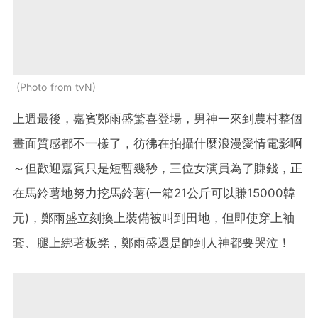
Photo from tvN
上週最後，嘉賓鄭雨盛驚喜登場，男神一來到農村整個
畫面質感都不一樣了，彷彿在拍攝什麼浪漫愛情電影啊
～但歡迎嘉賓只是短暫幾秒，三位女演員為了賺錢，正
在馬鈴薯地努力挖馬鈴薯(一箱21公斤可以賺15000韓
元)，鄭雨盛立刻換上裝備被叫到田地，但即使穿上袖
套、腿上綁著板凳，鄭雨盛還是帥到人神都要哭泣！