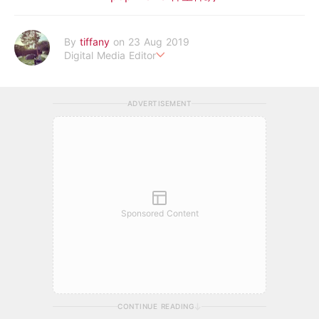
By
tiffany
on 23 Aug 2019
Digital Media Editor
老骨頭還在追星，我是資深鳥寶寶。
ADVERTISEMENT
Sponsored Content
CONTINUE READING