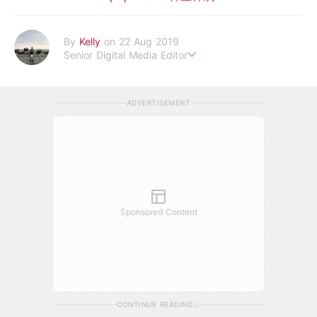
By
Kelly
on 22 Aug 2019
Senior Digital Media Editor
假韓妞真台妹///日常追星追劇。
ADVERTISEMENT
Sponsored Content
CONTINUE READING