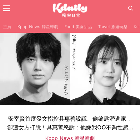
主頁
Kpop News 韓星韓劇
Food 美食甜品
Travel 旅遊玩樂
Ks
安宰賢首度發文指控具惠善說謊、偷鑰匙潛進家，
卻遭女方打臉！具惠善怒訴：他嫌我OO不夠性感...
Kpop News 韓星韓劇