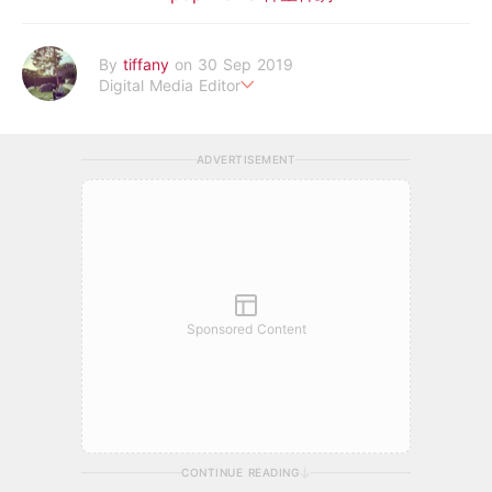
By
tiffany
on 30 Sep 2019
Digital Media Editor
老骨頭還在追星，我是資深鳥寶寶。
ADVERTISEMENT
Sponsored Content
CONTINUE READING