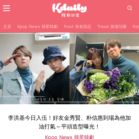
主頁
Kpop News 韓星韓劇
Food 美食甜品
Travel 旅遊玩樂
Ks
李洪基今日入伍！好友金秀賢、朴信惠到場為他加
油打氣～平頭造型曝光！
Kpop News 韓星韓劇