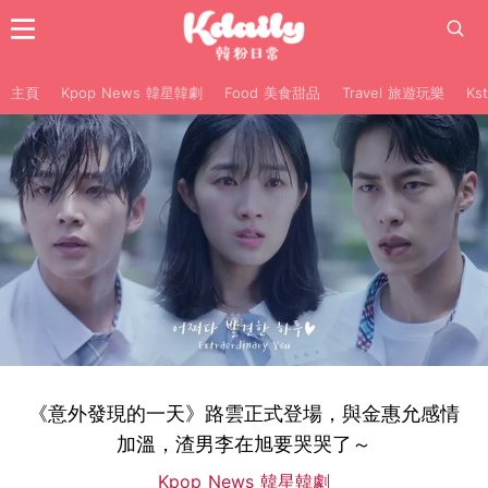
主頁
Kpop News 韓星韓劇
Food 美食甜品
Travel 旅遊玩樂
Ks
《意外發現的一天》路雲正式登場，與金惠允感情
加溫，渣男李在旭要哭哭了～
Kpop News 韓星韓劇