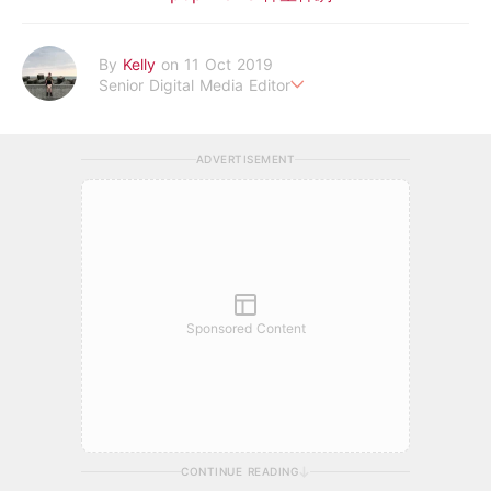
By
Kelly
on 11 Oct 2019
Senior Digital Media Editor
假韓妞真台妹///日常追星追劇。
ADVERTISEMENT
Sponsored Content
CONTINUE READING