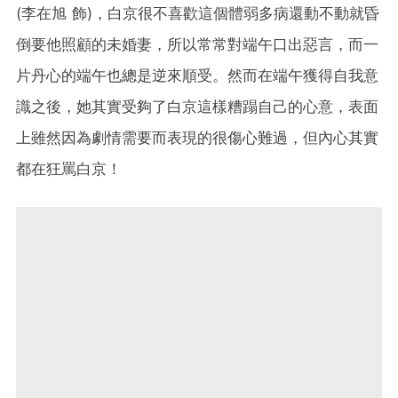
(李在旭 飾)，白京很不喜歡這個體弱多病還動不動就昏
倒要他照顧的未婚妻，所以常常對端午口出惡言，而一
片丹心的端午也總是逆來順受。然而在端午獲得自我意
識之後，她其實受夠了白京這樣糟蹋自己的心意，表面
上雖然因為劇情需要而表現的很傷心難過，但內心其實
都在狂罵白京！