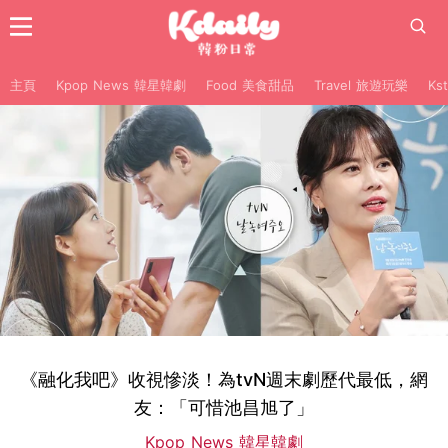
主頁
Kpop News 韓星韓劇
Food 美食甜品
Travel 旅遊玩樂
Ks
《融化我吧》收視慘淡！為tvN週末劇歷代最低，網
友：「可惜池昌旭了」
Kpop News 韓星韓劇