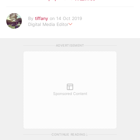
By
tiffany
on 14 Oct 2019
Digital Media Editor
老骨頭還在追星，我是資深鳥寶寶。
ADVERTISEMENT
Sponsored Content
CONTINUE READING