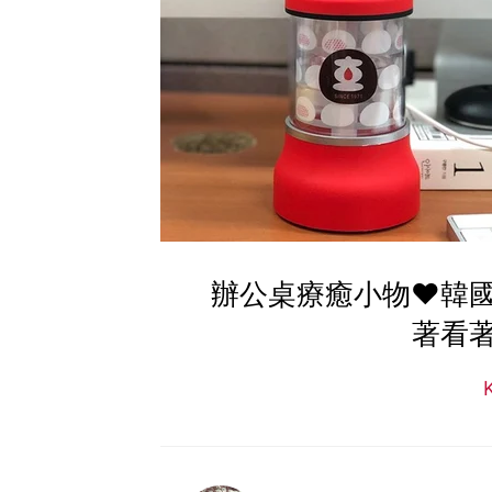
辦公桌療癒小物♥韓
著看