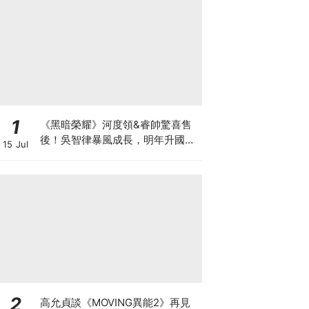
1
《黑暗榮耀》河度領&睿帥驚喜售
後！吳智律暴風成長，明年升國中
15 Jul
網驚：時間過太快
2
高允貞談《MOVING異能2》再見