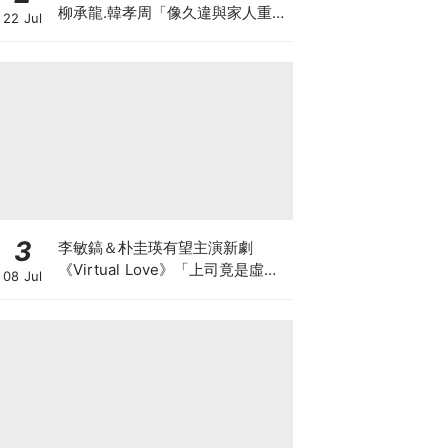
柳承龍.韓孝周「像久違與家人重
22 Jul
逢」
3
李敏鎬＆朴圭瑛有望主演新劇
《Virtual Love》「上司竟是虛擬
08 Jul
偶像」爆笑雙重生活展開