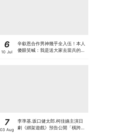
6
辛叡恩合作男神幾乎全入伍！本人
傻眼笑喊：我是送大家去當兵的人
10 Jul
嗎？
7
李準基.坂口健太郎.柯佳嬿主演日
劇《綁架遊戲》預告公開「橫跨亞
03 Aug
洲7城市」演員陣容超華麗