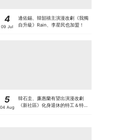
4
邊佑錫、韓韶禧主演漫改劇《我獨
自升級》Rain、李星民也加盟！
09 Jul
5
韓石圭、廉惠蘭有望出演漫改劇
《新社區》化身退休的特工＆特種
04 Aug
部隊員！