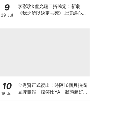
9
李彩玟&盧允瑞二搭確定！新劇
《我之所以決定去死》上演虐心穿
29 Jul
越羅曼史，2027年上缐
10
金秀賢正式復出！時隔16個月拍攝
品牌畫報「燦笑比YA」狀態超好，
15 Jul
爆已收到40個劇本