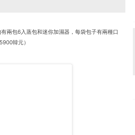
物有兩包6入蒸包和迷你加濕器，每袋包子有兩種口
900韓元）