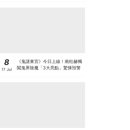
8
《鬼謎東宮》今日上線！南柱赫獨
闖鬼界除魔「3大亮點」驚悚預警
17 Jul