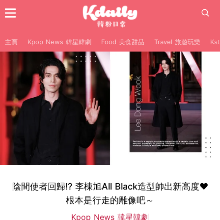
主頁
Kpop News 韓星韓劇
Food 美食甜品
Travel 旅遊玩樂
Ks
陰間使者回歸!? 李棟旭All Black造型帥出新高度♥
根本是行走的雕像吧～
Kpop News 韓星韓劇