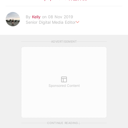
By
Kelly
on 08 Nov 2019
Senior Digital Media Editor
假韓妞真台妹///日常追星追劇。
ADVERTISEMENT
Sponsored Content
CONTINUE READING