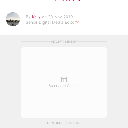
By
Kelly
on 20 Nov 2019
Senior Digital Media Editor
假韓妞真台妹///日常追星追劇。
ADVERTISEMENT
Sponsored Content
CONTINUE READING