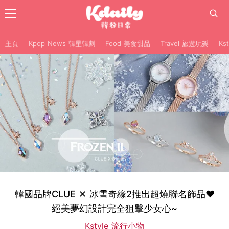
主頁
Kpop News 韓星韓劇
Food 美食甜品
Travel 旅遊玩樂
Ks
韓國品牌CLUE ✕ 冰雪奇緣2推出超燒聯名飾品♥
絕美夢幻設計完全狙擊少女心~
Kstyle 流行小物