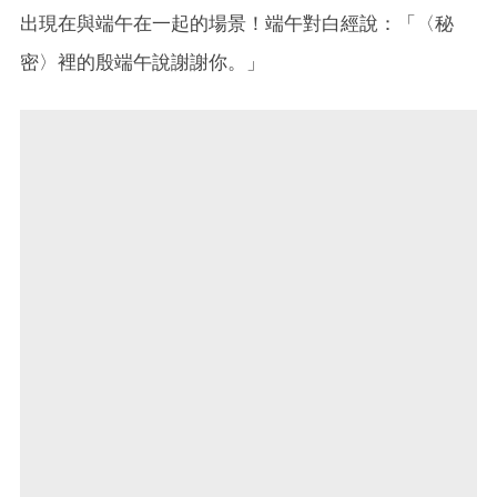
出現在與端午在一起的場景！端午對白經說：「〈秘
密〉裡的殷端午說謝謝你。」