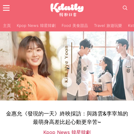
主頁
Kpop News 韓星韓劇
Food 美食甜品
Travel 旅遊玩樂
Ks
金惠允《發現的一天》終映採訪：與路雲&李宰旭的
最萌身高差比起心動更辛苦~
Kpop News 韓星韓劇