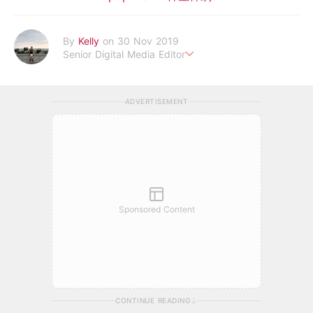
By
Kelly
on 30 Nov 2019
Senior Digital Media Editor
假韓妞真台妹///日常追星追劇。
ADVERTISEMENT
Sponsored Content
CONTINUE READING