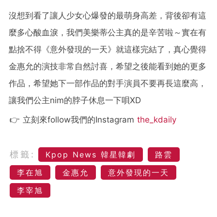
沒想到看了讓人少女心爆發的最萌身高差，背後卻有這
麼多心酸血淚，我們美樂蒂公主真的是辛苦啦～實在有
點捨不得《意外發現的一天》就這樣完結了，真心覺得
金惠允的演技非常自然討喜，希望之後能看到她的更多
作品，希望她下一部作品的對手演員不要再長這麼高，
讓我們公主nim的脖子休息一下唄XD
👉 立刻來follow我們的Instagram
the_kdaily
標籤:
Kpop News 韓星韓劇
路雲
李在旭
金惠允
意外發現的一天
李宰旭